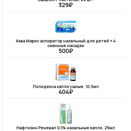
329₽
Аква Марис аспиратор назальный для детей + 4
сменные насадки
500₽
Полидекса капли ушные, 10,5мл
404₽
Нафтизин Реневал 0,1% назальные капли, 25мл