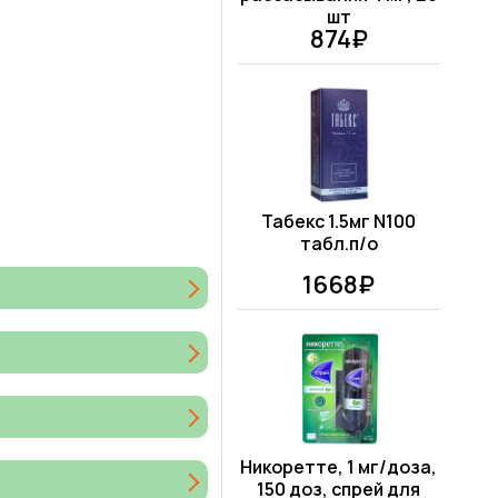
шт
874₽
Табекс 1.5мг N100
табл.п/о
1668₽
Никоретте, 1 мг/доза,
150 доз, спрей для