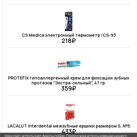
CS Medica электронный термометр /CS-93
218₽
PROTEFIX гипоаллергенный крем для фиксации зубных
протезов "Экстра-сильный", 47 гр.
359₽
LACALUT Interdental межзубные ершики размером S, №5
433₽
Наш сайт использует файлы cookie. Продолжая использование нашего