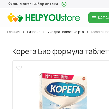
Эль-Монте
Выбор аптеки
КАТА
Главная
Гигиена
Уход за полостью рта
Корега Би
Корега Био формула таблет