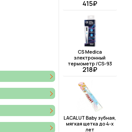
415₽
CS Medica
электронный
термометр /CS-93
218₽
LACALUT Baby зубная,
мягкая щетка до 4-х
лет