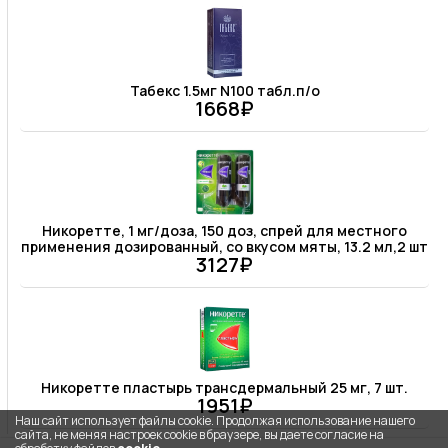
Табекс 1.5мг N100 табл.п/о
1668₽
Никоретте, 1 мг/доза, 150 доз, спрей для местного
применения дозированный, со вкусом мяты, 13.2 мл,2 шт
3127₽
Никоретте пластырь трансдермальный 25 мг, 7 шт.
1951₽
Наш сайт использует файлы cookie. Продолжая использование нашего
сайта, не меняя настроек cookie в браузере, вы даете согласие на