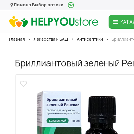
Помона
Выбор аптеки
КАТА
Главная
Лекарства и БАД
Антисептики
Бриллианто
Бриллиантовый зеленый Рен