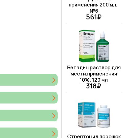
применения 200 мл.,
№6
561₽
Бетадин раствор для
местн.применения
10%, 120 мл
318₽
Стрептоцид порошок