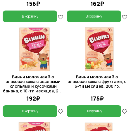
156₽
162₽
В корзину
В корзину
Винни молочная 3-х
Винни молочная 3-х
злаковая каша с овсяными
злаковая каша с фруктами, с
хлопьями и кусочками
6-ти месяцев, 200 гр.
банана, с 10-ти месяцев, 200
гр.
192₽
175₽
В корзину
В корзину