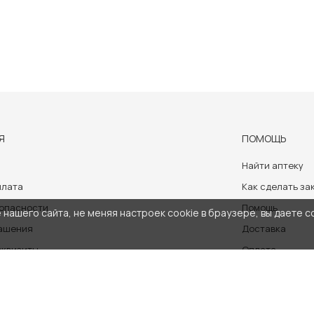
Я
ПОМОЩЬ
Найти аптеку
плата
Как сделать за
зопасности
Помощь
нашего сайта, не меняя настроек cookie в браузере, вы даете с
лашения
Доставка
еквизиты
Оплата
аботки персональных данных
носит ознакомительный характер и не может служить заменой очно