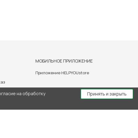
МОБИЛЬНОЕ ПРИЛОЖЕНИЕ
Приложение HELPYOUstore
каз
огласие на обработку
Принять и закрыть
й консультации врача.