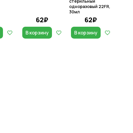
стерильный
одноразовый 22FR,
30мл
62₽
62₽
В корзину
В корзину