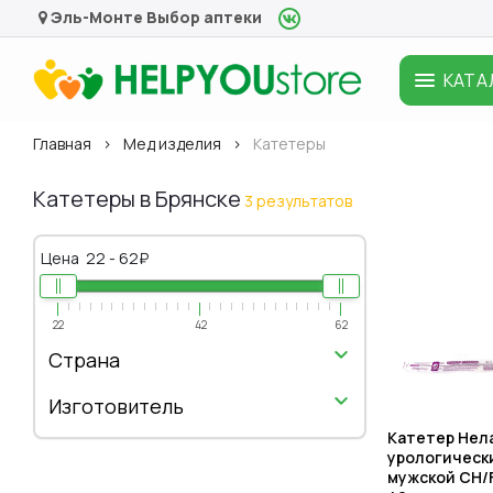
Эль-Монте
Выбор аптеки
КАТА
Главная
Мед изделия
Катетеры
Катетеры в Брянске
3 результатов
Цена
22
-
62
₽
22
42
62
Страна
Изготовитель
Катетер Нел
урологическ
мужской CН/F