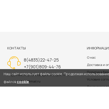
КОНТАКТЫ
ИНФОРМАЦИ
О нас
8(4835)22-47-25
Доставка и о
+7(901)809-44-76
Политика Бе
Наш сайт использует файлы cookie. Продолжая использование 
г. Трубчевск, ул.Володарского, дом №3/1
Условия сог
helpyoustore@mail.ru
файлов
cookie
.
Лицензии и р
Политика обр
Информация на сайте 