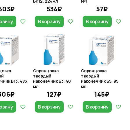
БК12, 224мл
№1
603₽
534₽
57₽
орзину
В корзину
В корзину
цовка
Спринцовка
Спринцовка
ый
твердый
твердый
чник Б13, 483
наконечник Б3, 40
наконечник Б5, 95
мл.
мл.
306₽
127₽
145₽
орзину
В корзину
В корзину