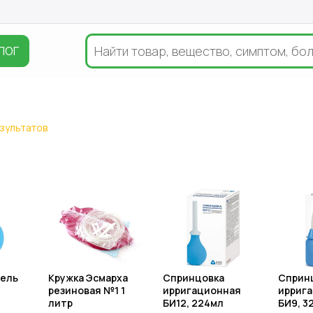
ЛОГ
езультатов
ель
Кружка Эсмарха
Спринцовка
Сприн
резиновая №1 1
ирригационная
ирриг
литр
БИ12, 224мл
БИ9, 3