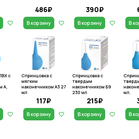
486₽
390₽
В корзину
В корзину
В к
ПВХ с
Спринцовка с
Спринцовка с
Сприн
мягким
твердым
тверд
 А,
наконечником А3 27
наконечником Б9
наконе
мл
230 мл
мл.
117₽
215₽
В корзину
В корзину
В к