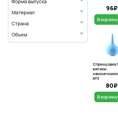
Форма выпуска
96₽
Материал
В корзину
Страна
Объем
Спринцовка 
мягким
наконечником
№3
80₽
В корзину