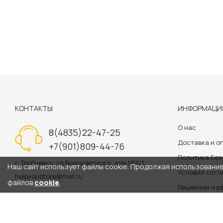
КОНТАКТЫ
ИНФОРМАЦИ
О нас
8(4835)22-47-25
Доставка и о
+7(901)809-44-76
Политика Бе
г. Трубчевск, ул.Володарского, дом №3/1
Наш сайт использует файлы cookie. Продолжая использование 
Условия сог
helpyoustore@mail.ru
файлов
cookie
.
Лицензии и р
Политика обр
Информация на сайте 