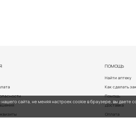
Я
ПОМОЩЬ
Найти аптеку
плата
Как сделать за
зопасности
Помощь
нашего сайта, не меняя настроек cookie в браузере, вы даете с
лашения
Доставка
еквизиты
Оплата
аботки персональных данных
носит ознакомительный характер и не может служить заменой очно