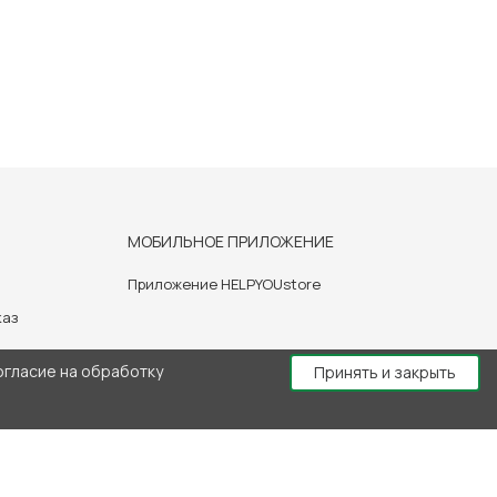
МОБИЛЬНОЕ ПРИЛОЖЕНИЕ
Приложение HELPYOUstore
каз
огласие на обработку
Принять и закрыть
й консультации врача.