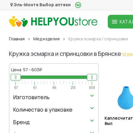
Эль-Монте
Выбор аптеки
КАТА
Главная
Мед изделия
Кружка эсмарха / спринцовки
Кружка эсмарха и спринцовки в Брянске
12 р
Цена
57
-
603
₽
57
61
95
213
603
Изготовитель
Количество в упаковке
Каплесчитат
Бренд
8мл