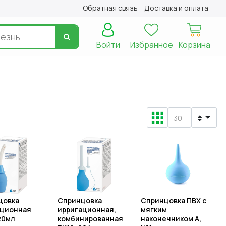
Обратная связь
Доставка и оплата
Войти
Избранное
Корзина
цовка
Спринцовка
Спринцовка ПВХ с
ационная
ирригационная,
мягким
20мл
комбинированная
наконечником А,