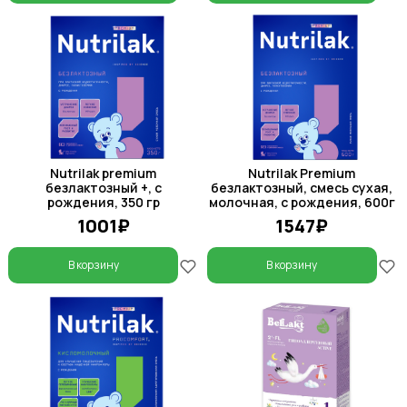
Nutrilak premium
Nutrilak Premium
безлактозный +, с
безлактозный, смесь сухая,
рождения, 350 гр
молочная, с рождения, 600г
1001₽
1547₽
В корзину
В корзину