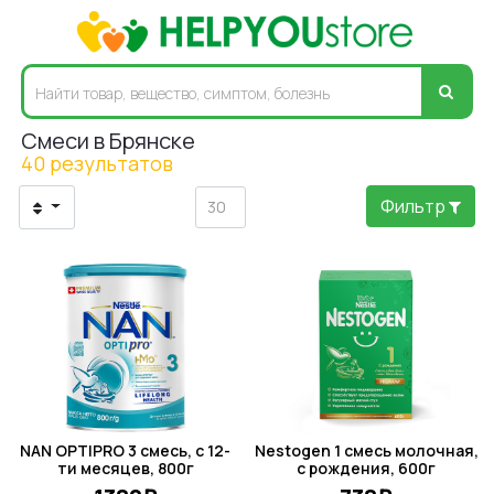
Смеси в Брянске
40 результатов
Фильтр
NAN OPTIPRO 3 смесь, с 12-
Nestogen 1 смесь молочная,
ти месяцев, 800г
с рождения, 600г