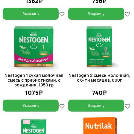
1382₽
738₽
В корзину
В корзину
Nestogen 1 сухая молочная
Nestogen 2 смесь молочная,
смесь с прибиотиками, с
с 6-ти месяцев, 600г
рождения, 1050 гр
1075₽
740₽
В корзину
В корзину