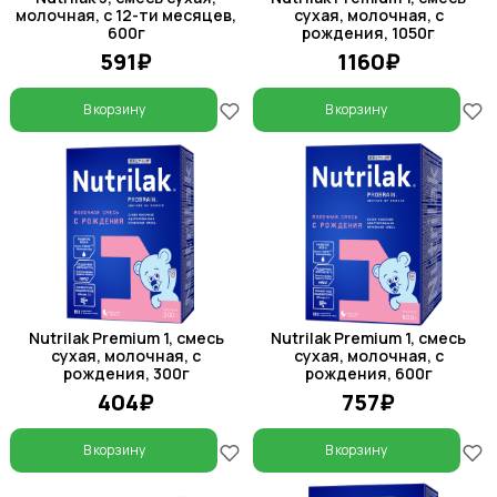
молочная, с 12-ти месяцев,
сухая, молочная, с
600г
рождения, 1050г
591₽
1160₽
В корзину
В корзину
Nutrilak Premium 1, смесь
Nutrilak Premium 1, смесь
сухая, молочная, с
сухая, молочная, с
рождения, 300г
рождения, 600г
404₽
757₽
В корзину
В корзину