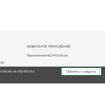
МОБИЛЬНОЕ ПРИЛОЖЕНИЕ
Приложение HELPYOUstore
каз
огласие на обработку
Принять и закрыть
й консультации врача.