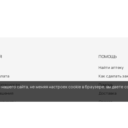
Я
ПОМОЩЬ
Найти аптеку
плата
Как сделать за
зопасности
Помощь
нашего сайта, не меняя настроек cookie в браузере, вы даете с
лашения
Доставка
еквизиты
Оплата
аботки персональных данных
носит ознакомительный характер и не может служить заменой очно