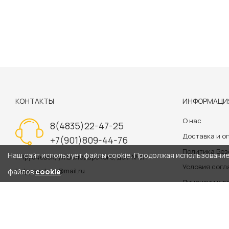
КОНТАКТЫ
ИНФОРМАЦИ
О нас
8(4835)22-47-25
Доставка и о
+7(901)809-44-76
Политика Бе
Наш сайт использует файлы cookie. Продолжая использование 
г. Трубчевск, ул.Володарского, дом №3/1
Условия сог
helpyoustore@mail.ru
файлов
cookie
.
Лицензии и р
Политика обр
Информация на сайте 