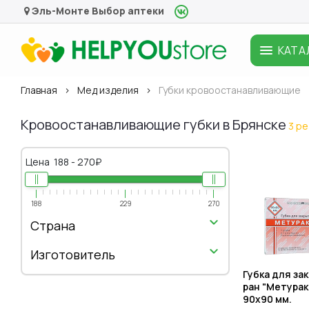
Эль-Монте
Выбор аптеки
КАТА
Главная
Мед изделия
Губки кровоостанавливающие
Кровоостанавливающие губки в Брянске
3 р
Цена
188
-
270
₽
188
229
270
Страна
Изготовитель
Губка для за
ран "Метурак
90х90 мм.