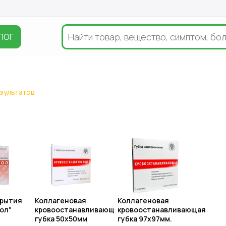
ЛОГ
езультатов
крытия
Коллагеновая
Коллагеновая
ол"
кровоостанавливающая
кровоостанавливающая
губка 50х50мм
губка 97х97мм.