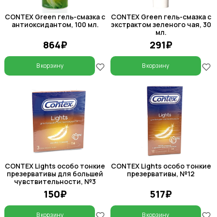
CONTEX Green гель-смазка с
CONTEX Green гель-смазка с
антиоксидантом, 100 мл.
экстрактом зеленого чая, 30
мл.
864₽
291₽
В корзину
В корзину
CONTEX Lights особо тонкие
CONTEX Lights особо тонкие
презервативы для большей
презервативы, №12
чувствительности, №3
150₽
517₽
В корзину
В корзину