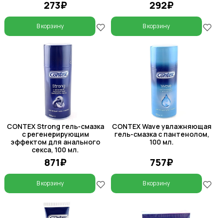
273₽
292₽
В корзину
В корзину
CONTEX Strong гель-смазка
CONTEX Wave увлажняющая
с регенерирующим
гель-смазка с пантенолом,
эффектом для анального
100 мл.
секса, 100 мл.
871₽
757₽
В корзину
В корзину