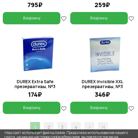
795₽
259₽
В корзину
В корзину
DUREX Extra Safe
DUREX Invisible XXL
презервативы, №3
презервативы, №3
174₽
346₽
В корзину
В корзину
1
2
3
4
>
>|
Наш сайт использует файлы cookie. Продолжая использование нашего
сайта, не меняя настроек cookie в браузере, вы даете согласие на