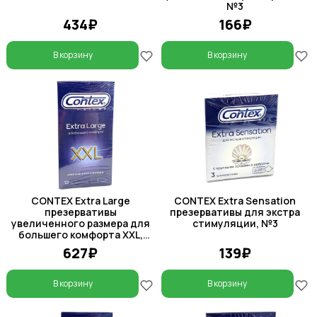
№3
434₽
166₽
В корзину
В корзину
CONTEX Extra Large
CONTEX Extra Sensation
презервативы
презервативы для экстра
увеличенного размера для
стимуляции, №3
большего комфорта XXL,
№12
627₽
139₽
В корзину
В корзину