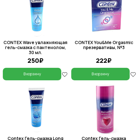
CONTEX Wave увлажняющая
CONTEX You&Me Orgasmic
гель-смазка с пантенолом,
презервативы, №3
30 мл.
250₽
222₽
В корзину
В корзину
Contex Гель-смазка Long
Contex Гель-смазка