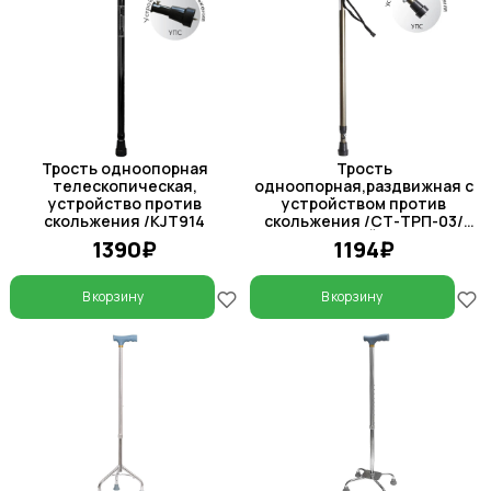
Трость одноопорная
Трость
телескопическая,
одноопорная,раздвижная с
устройство против
устройством против
скольжения /KJT914
скольжения /СТ-ТРП-03/
КРЕЙТ
1390₽
1194₽
В корзину
В корзину