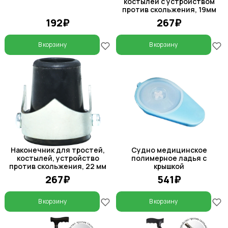
костылей с устройством
против скольжения, 19мм
192₽
267₽
В корзину
В корзину
Наконечник для тростей,
Судно медицинское
костылей, устройство
полимерное ладья с
против скольжения, 22 мм
крышкой
267₽
541₽
В корзину
В корзину