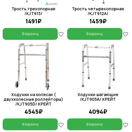
Трость трехопорная
Трость четырехопорная
/KJT913/
/KJT912А/
1491₽
1459₽
В корзину
В корзину
Ходунки на колесах (
Ходунки шагающие
двухколесные роллейторы)
/KJT905A/ КРЕЙТ
/KJT905D/ КРЕЙТ
4545₽
4094₽
В корзину
В корзину