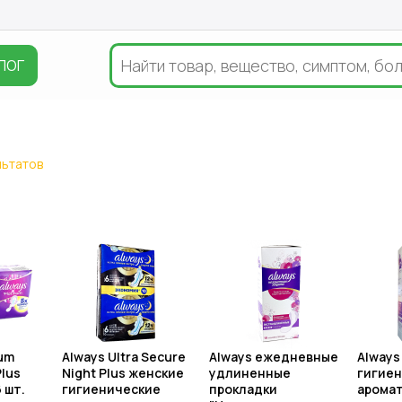
ЛОГ
льтатов
num
Always Ultra Secure
Always ежедневные
Always
Plus
Night Plus женские
удлиненные
гигие
 шт.
гигиенические
прокладки
арома