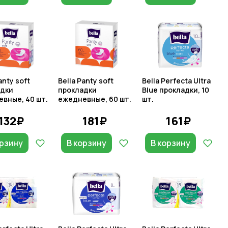
anty soft
Bella Panty soft
Bella Perfecta Ultra
адки
прокладки
Blue прокладки, 10
вные, 40 шт.
ежедневные, 60 шт.
шт.
132₽
181₽
161₽
орзину
В корзину
В корзину