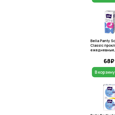
Bella Panty S
Classic прок
ежедневные, 
68₽
В корзину