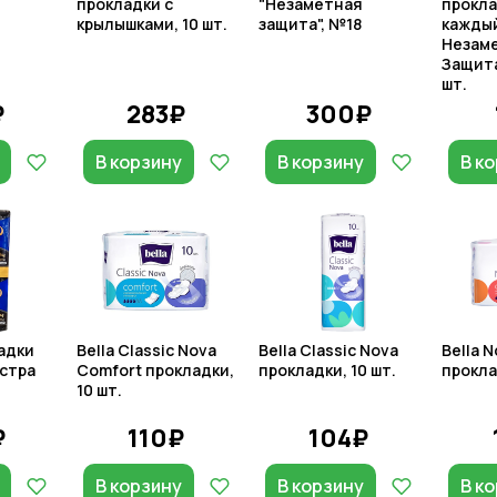
прокладки с
"Незаметная
прокла
крылышками, 10 шт.
защита", №18
кажды
Незам
Защита
шт.
₽
283₽
300₽
В корзину
В корзину
В к
адки
Bella Classic Nova
Bella Classic Nova
Bella 
кстра
Comfort прокладки,
прокладки, 10 шт.
прокла
10 шт.
₽
110₽
104₽
В корзину
В корзину
В к