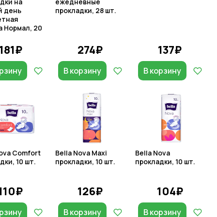
дки на
ежедневные
й день
прокладки, 28 шт.
етная
 Нормал, 20
181₽
274₽
137₽
орзину
В корзину
В корзину
Nova Comfort
Bella Nova Maxi
Bella Nova
дки, 10 шт.
прокладки, 10 шт.
прокладки, 10 шт.
110₽
126₽
104₽
орзину
В корзину
В корзину