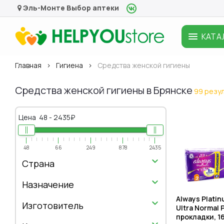
Эль-Монте
Выбор аптеки
КАТА
Главная
Гигиена
Средства женской гигиены
Средства женской гигиены в Брянске
99 резу
Цена
48
-
2435
₽
48
66
249
878
2435
Страна
Назначение
Always Plati
Изготовитель
Ultra Normal 
прокладки, 16