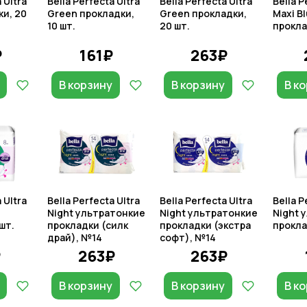
 Ultra
Bella Perfecta Ultra
Bella Perfecta Ultra
Bella P
ки, 20
Green прокладки,
Green прокладки,
Maxi B
10 шт.
20 шт.
прокла
₽
161₽
263₽
В корзину
В корзину
В к
 Ultra
Bella Perfecta Ultra
Bella Perfecta Ultra
Bella P
Night ультратонкие
Night ультратонкие
Night 
шт.
прокладки (силк
прокладки (экстра
прокла
драй), №14
софт), №14
₽
263₽
263₽
В корзину
В корзину
В к