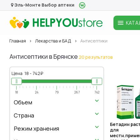
Эль-Монте
Выбор аптеки
КАТА
Главная
Лекарства и БАД
Антисептики
Антисептики в Брянске
20 результатов
Цена
18
-
742
₽
18
24
79
267
742
Объем
Страна
Бетадин рас
Режим хранения
для
местн.приме