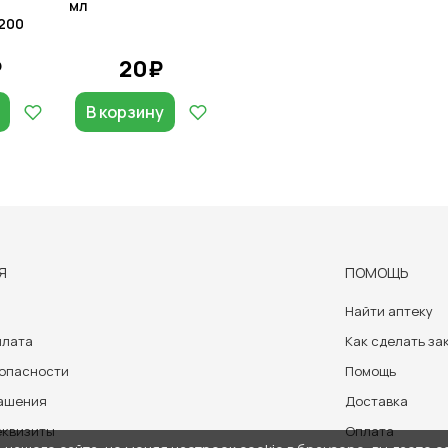
мл
200
₽
20₽
В корзину
Я
ПОМОЩЬ
Найти аптеку
плата
Как сделать за
зопасности
Помощь
лашения
Доставка
еквизиты
Оплата