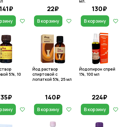
мл
мл.
141₽
22₽
130₽
орзину
В корзину
В корзину
створ
Йод раствор
Йодопирон спрей
вой 5%, 10
спиртовой с
1%, 100 мл
лопаткой 5%, 25 мл
35₽
140₽
224₽
орзину
В корзину
В корзину