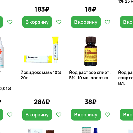
1% 25 
₽
183₽
18₽
В корзину
В корзину
В к
т
Йовидокс мазь 10%
Йод раствор спирт.
Йод ра
20г
5%, 10 мл. лопатка
спирто
мл.
0,01%
₽
284₽
38₽
В корзину
В корзину
В к