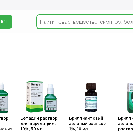
ЛОГ
твор
Бетадин раствор
Бриллиантовый
Брилл
для наруж.прим.
зеленый раствор
зелены
нения
10%, 30 мл
1%, 10 мл.
раство