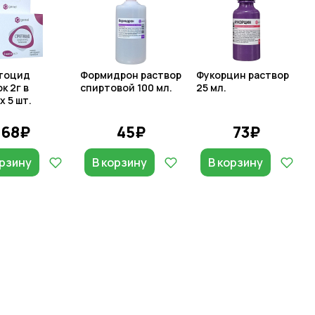
тоцид
Формидрон раствор
Фукорцин раствор
к 2г в
спиртовой 100 мл.
25 мл.
х 5 шт.
68₽
45₽
73₽
орзину
В корзину
В корзину