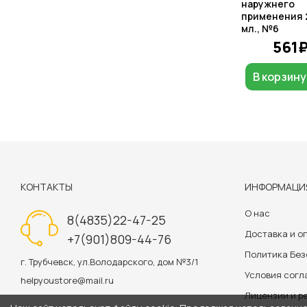
наружнего
применения 
мл., №6
561
В корзину
КОНТАКТЫ
ИНФОРМАЦИ
О нас
8(4835)22-47-25
Доставка и о
+7(901)809-44-76
Политика Бе
г. Трубчевск, ул.Володарского, дом №3/1
Условия сог
helpyoustore@mail.ru
Лицензии и р