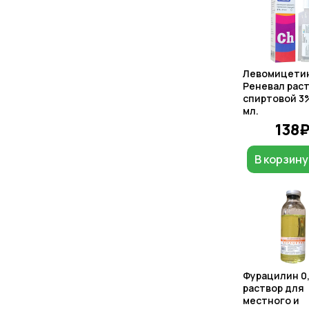
Левомицети
Реневал рас
спиртовой 3%
мл.
138
В корзину
Фурацилин 0
раствор для
местного и