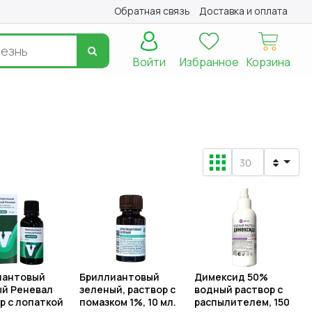
Обратная связь
Доставка и оплата
Войти
Избранное
Корзина
иантовый
Бриллиантовый
Димексид 50%
й Реневал
зеленый, раствор с
водный раствор с
р с лопаткой
помазком 1%, 10 мл.
распылителем, 150