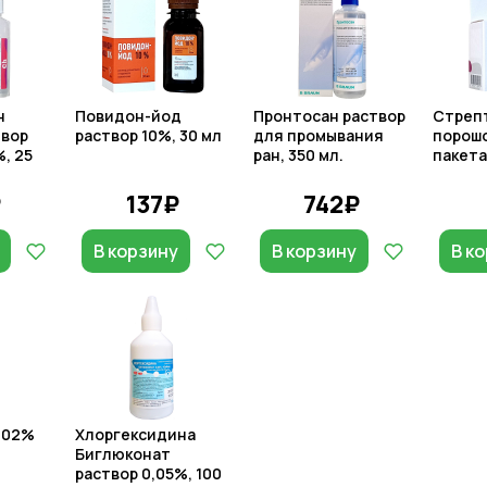
н
Повидон-йод
Пронтосан раствор
Стреп
твор
раствор 10%, 30 мл
для промывания
порошо
, 25
ран, 350 мл.
пакета
₽
137₽
742₽
В корзину
В корзину
В к
,02%
Хлоргексидина
Биглюконат
раствор 0,05%, 100