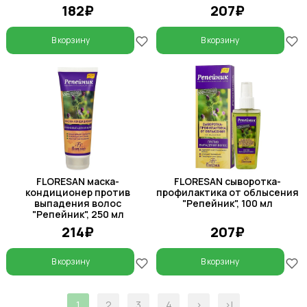
182₽
207₽
В корзину
В корзину
FLORESAN маска-
FLORESAN сыворотка-
кондиционер против
профилактика от облысения
выпадения волос
"Репейник", 100 мл
"Репейник", 250 мл
214₽
207₽
В корзину
В корзину
1
2
3
4
>
>|