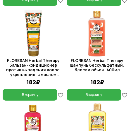
FLORESAN Herbal Therapy
FLORESAN Herbal Therapy
бальзам-кондиционер
шампунь бессульфатный,
против выпадения волос,
блеск и объем, 400мл
укрепление, с маслом
облепихи и кератином, 250
182₽
182₽
мл
В корзину
В корзину