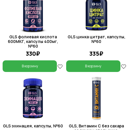
GLS фолиевая кислота
GLS цинка цитрат, капсулы,
600МКГ, капсулы 400мг,
№60
№60
330₽
335₽
В корзину
В корзину
GLS эхинацея, капсулы, №60
GLS, Витамин С без сахара