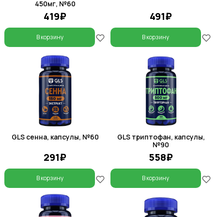
450мг, №60
419₽
491₽
В корзину
В корзину
GLS сенна, капсулы, №60
GLS триптофан, капсулы,
№90
291₽
558₽
В корзину
В корзину