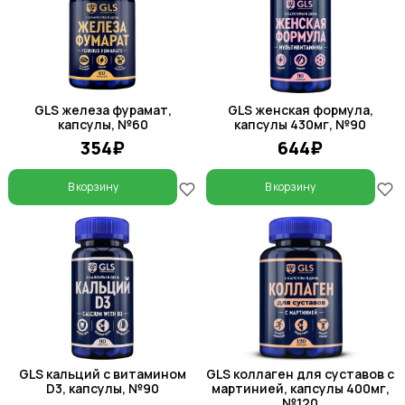
GLS железа фурамат,
GLS женская формула,
капсулы, №60
капсулы 430мг, №90
354₽
644₽
В корзину
В корзину
GLS кальций с витамином
GLS коллаген для суставов с
D3, капсулы, №90
мартинией, капсулы 400мг,
№120