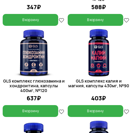
347₽
588₽
В корзину
В корзину
GLS комплекс глюкозамина и
GLS комплекс калия и
хондроитина, капсулы
магния, капсулы 430мг, №90
400мг, №120
637₽
403₽
В корзину
В корзину