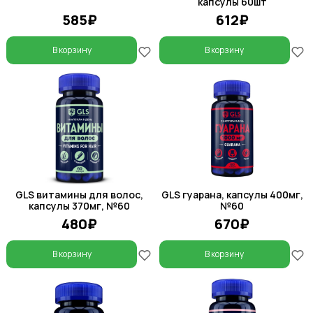
капсулы 60шт
585₽
612₽
В корзину
В корзину
GLS витамины для волос,
GLS гуарана, капсулы 400мг,
капсулы 370мг, №60
№60
480₽
670₽
В корзину
В корзину