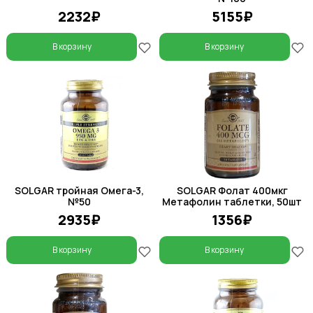
2232₽
5155₽
В корзину
В корзину
SOLGAR тройная Омега-3,
SOLGAR Фолат 400мкг
№50
Метафолин таблетки, 50шт
2935₽
1356₽
В корзину
В корзину