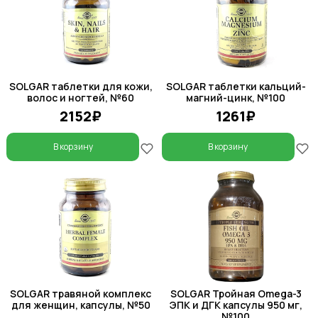
SOLGAR таблетки для кожи,
SOLGAR таблетки кальций-
волос и ногтей, №60
магний-цинк, №100
2152₽
1261₽
В корзину
В корзину
SOLGAR травяной комплекс
SOLGAR Тройная Omega-3
для женщин, капсулы, №50
ЭПК и ДГК капсулы 950 мг,
№100