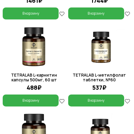
1461₽
1744₽
В корзину
В корзину
TETRALAB L-карнитин
TETRALAB L-метилфолат
капсулы 500мг, 60 шт
таблетки, №60
488₽
537₽
В корзину
В корзину