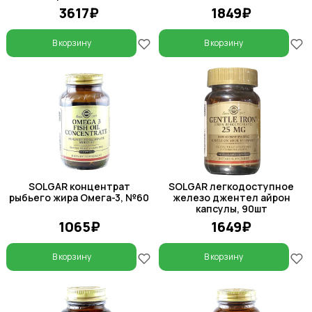
3617₽
1849₽
В корзину
В корзину
SOLGAR концентрат
SOLGAR легкодоступное
рыбьего жира Омега-3, №60
железо джентел айрон
капсулы, 90шт
1065₽
1649₽
В корзину
В корзину