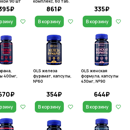
кой 90 шт
комплекс, 60 таб.
395₽
861₽
335₽
орзину
В корзину
В корзину
арана,
GLS железа
GLS женская
ы 400мг,
фурамат, капсулы,
формула, капсулы
№60
430мг, №90
670₽
354₽
644₽
орзину
В корзину
В корзину