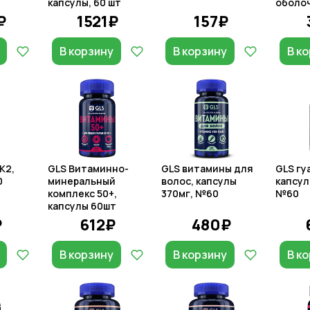
капсулы, 60 шт
оболоч
₽
1521₽
157₽
В корзину
В корзину
В к
К2,
GLS Витаминно-
GLS витамины для
GLS гу
0
минеральный
волос, капсулы
капсул
комплекс 50+,
370мг, №60
№60
капсулы 60шт
₽
612₽
480₽
В корзину
В корзину
В к