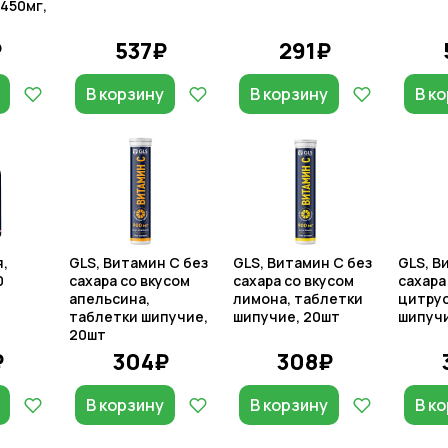
 450мг,
₽
537₽
291₽
В корзину
В корзину
В к
,
GLS, Витамин С без
GLS, Витамин С без
GLS, В
0
сахара со вкусом
сахара со вкусом
сахара
апельсина,
лимона, таблетки
цитрус
таблетки шипучие,
шипучие, 20шт
шипучи
20шт
₽
304₽
308₽
В корзину
В корзину
В к