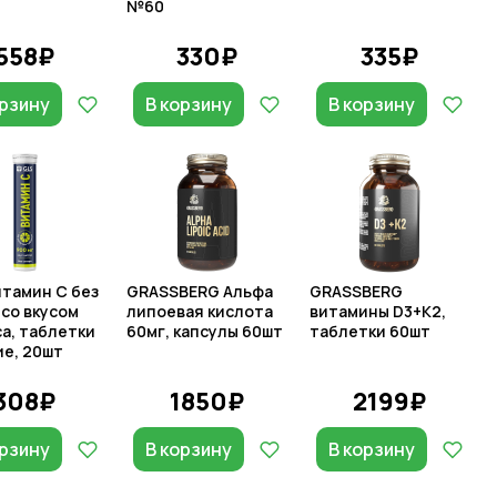
№60
558₽
330₽
335₽
орзину
В корзину
В корзину
итамин С без
GRASSBERG Альфа
GRASSBERG
 со вкусом
липоевая кислота
витамины D3+K2,
а, таблетки
60мг, капсулы 60шт
таблетки 60шт
е, 20шт
308₽
1850₽
2199₽
орзину
В корзину
В корзину