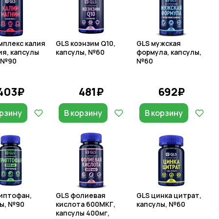
мплекс калия
GLS коэнзим Q10,
GLS мужская
ия, капсулы
капсулы, №60
формула, капсулы,
 №90
№60
403₽
481₽
692₽
орзину
В корзину
В корзину
иптофан,
GLS фолиевая
GLS цинка цитрат,
ы, №90
кислота 600МКГ,
капсулы, №60
капсулы 400мг,