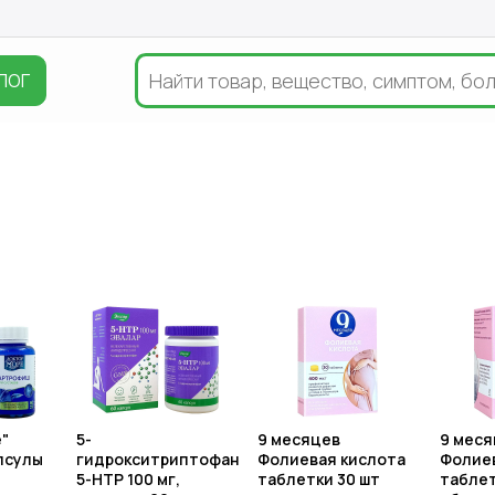
ЛОГ
"
5-
9 месяцев
9 меся
псулы
гидрокситриптофан
Фолиевая кислота
Фолиев
5-HTP 100 мг,
таблетки 30 шт
таблет