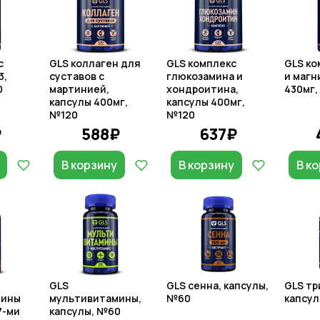
с
GLS коллаген для
GLS комплекс
GLS ко
3,
суставов с
глюкозамина и
и магн
0
мартинией,
хондроитина,
430мг,
капсулы 400мг,
капсулы 400мг,
№120
№120
₽
588₽
637₽
В корзину
В корзину
В к
GLS
GLS сенна, капсулы,
GLS тр
мины
мультивитамины,
№60
капсул
7-ми
капсулы, №60