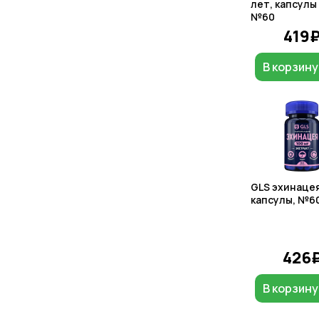
лет, капсулы
№60
419
В корзину
GLS эхинацея
капсулы, №6
426
В корзину