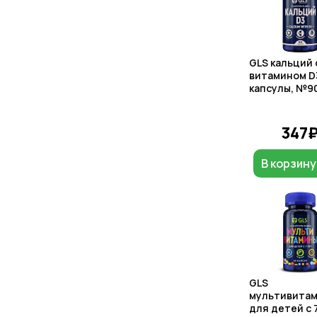
GLS кальций 
витамином D
капсулы, №9
347
В корзину
GLS
мультивита
для детей с 