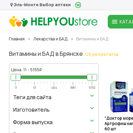
Эль-Монте
Выбор аптеки
КАТА
Главная
Лекарства и БАД
Витамины и БАД
Витамины и БАД в Брянске
720 результатов
Цена
11
-
5155
₽
11
51
464
1881
5155
Теги для сайта
Изготовитель
"Доктор море
Форма выпуска
Артрофиш ка
60 шт