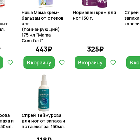
Наша Мама крем-
Нормавен крем для
Спрей 
бальзам от отеков
ног 150 г.
запаха
ант
ног
класси
мл.
(тонизирующий)
175 мл "Mama
Com.fort"
₽
443₽
325₽
В корзину
В корзину
В к
рова
Спрей Теймурова
паха и
для ног от запаха и
150мл.
пота экстра, 150мл.
₽
118₽