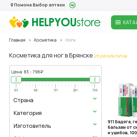
Помона
Выбор аптеки
КАТА
Главная
Косметика
Ноги
Косметика для ног в Брянске
26 результатов
Цена
83
-
796
₽
83
88
131
281
796
Страна
Категория
911 Бадяга, г
Изготовитель
бальзам от с
и ушибов, 100