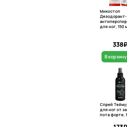
Микостоп
Дезодорант-
антиперспир
для ног, 150 
338
В корзину
Спрей Тейму
для ног от за
пота форте, 
173