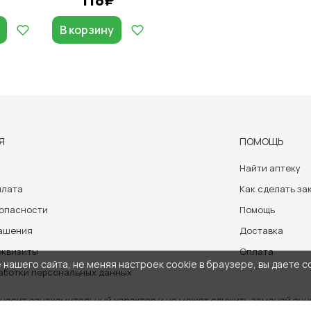
В корзину
Я
ПОМОЩЬ
Найти аптеку
плата
Как сделать за
зопасности
Помощь
лашения
Доставка
еквизиты
Оплата
нашего сайта, не меняя настроек cookie в браузере, вы даете с
аботки персональных данных
носит ознакомительный характер и не может служить заменой очно