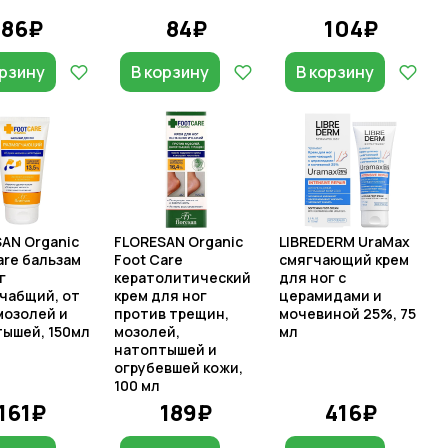
86₽
84₽
104₽
орзину
В корзину
В корзину
AN Organic
FLORESAN Organic
LIBREDERM UraMax
are бальзам
Foot Care
смягчающий крем
г
кератолитический
для ног с
чабщий, от
крем для ног
церамидами и
мозолей и
против трещин,
мочевиной 25%, 75
ышей, 150мл
мозолей,
мл
натоптышей и
огрубевшей кожи,
100 мл
161₽
189₽
416₽