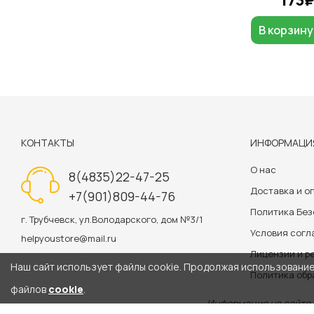
В корзину
КОНТАКТЫ
ИНФОРМАЦИ
О нас
8(4835)22-47-25
Доставка и о
+7(901)809-44-76
Политика Бе
г. Трубчевск, ул.Володарского, дом №3/1
Условия сог
helpyoustore@mail.ru
Лицензии и р
Наш сайт использует файлы cookie. Продолжая использование 
Политика обр
файлов
cookie
.
Информация на сайте 