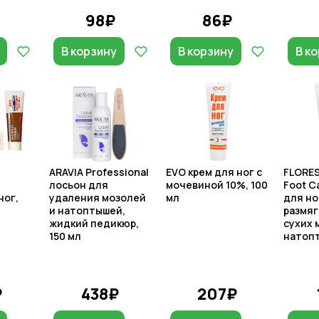
98₽
86₽
В корзину
В корзину
В к
ARAVIA Professional
EVO крем для ног с
FLORES
-
лосьон для
мочевиной 10%, 100
Foot C
ног,
удаления мозолей
мл
для но
и натоптышей,
размяг
жидкий педикюр,
сухих 
150 мл
натопт
₽
438₽
207₽