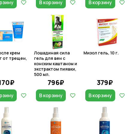
орзину
В корзину
В корзину
осле крем
Лошадиная сила
Мизол гель, 10 г.
г от трещен,
гель для вен с
конским каштаном и
экстрактом пиявки,
500 мл.
170₽
796₽
379₽
орзину
В корзину
В корзину