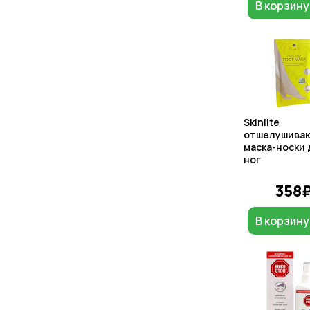
В корзину
Skinlite
отшелушива
маска-носки 
ног
358
В корзину