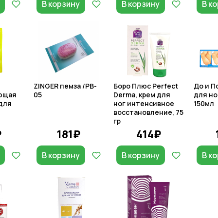
В корзину
В корзину
В к
ZINGER пемза /PB-
Боро Плюс Perfect
До и П
ющая
05
Derma, крем для
для но
для
ног интенсивное
150мл
восстановление, 75
гр
₽
181₽
414₽
В корзину
В корзину
В к