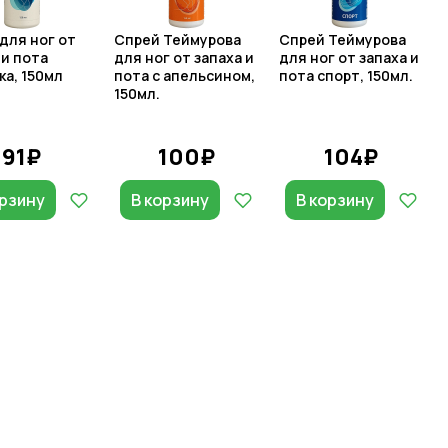
для ног от
Спрей Теймурова
Спрей Теймурова
 и пота
для ног от запаха и
для ног от запаха и
ка, 150мл
пота с апельсином,
пота спорт, 150мл.
150мл.
91₽
100₽
104₽
орзину
В корзину
В корзину