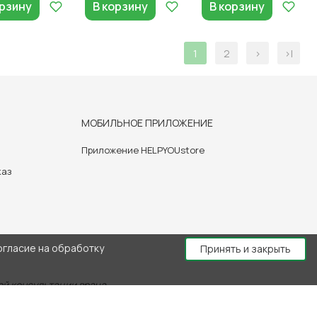
орзину
В корзину
В корзину
1
2
>
>|
МОБИЛЬНОЕ ПРИЛОЖЕНИЕ
Приложение HELPYOUstore
каз
огласие на обработку
Принять и закрыть
й консультации врача.