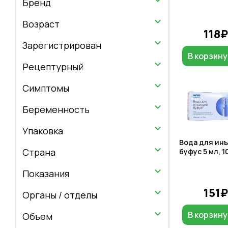
Бренд
Возраст
118
Зарегистрирован
В корзину
Рецептурный
Симптомы
Беременность
Упаковка
Вода для ин
Страна
буфус 5 мл, 1
Показания
151
Органы / отделы
В корзину
Объем