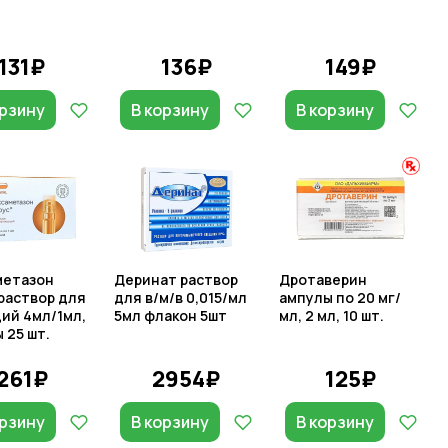
131₽
136₽
149₽
орзину
В корзину
В корзину
метазон
Деринат раствор
Дротаверин
раствор для
для в/м/в 0,015/мл
ампулы по 20 мг/
ий 4мл/1мл,
5мл флакон 5шт
мл, 2 мл, 10 шт.
 25 шт.
261₽
2954₽
125₽
орзину
В корзину
В корзину