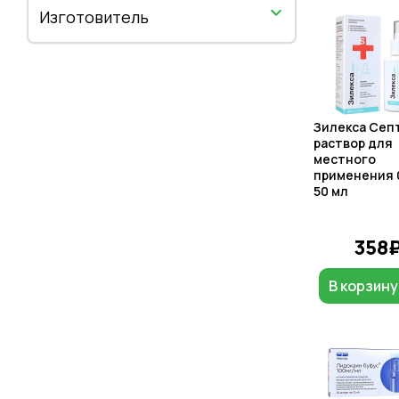
Изготовитель
Зилекса Сеп
раствор для
местного
применения 
50 мл
358
В корзину