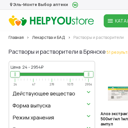
Эль-Монте
Выбор аптеки
КАТА
Главная
Лекарства и БАД
Растворы и растворители
Растворы и растворители в Брянске
51 результ
Цена
24
-
2954
₽
24
47
278
1073
2954
Действующее вещество
Форма выпуска
Алоэ экстрак
Режим хранения
500мг/мл 1мл
ампул