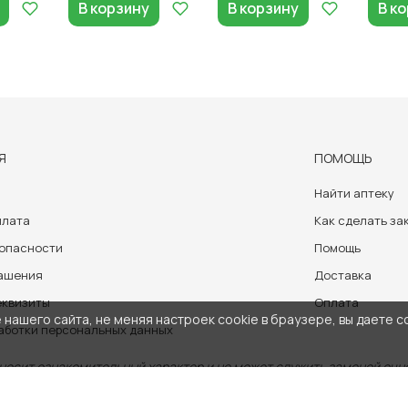
В корзину
В корзину
В к
Я
ПОМОЩЬ
Найти аптеку
плата
Как сделать за
зопасности
Помощь
лашения
Доставка
еквизиты
Оплата
нашего сайта, не меняя настроек cookie в браузере, вы даете с
аботки персональных данных
носит ознакомительный характер и не может служить заменой очно