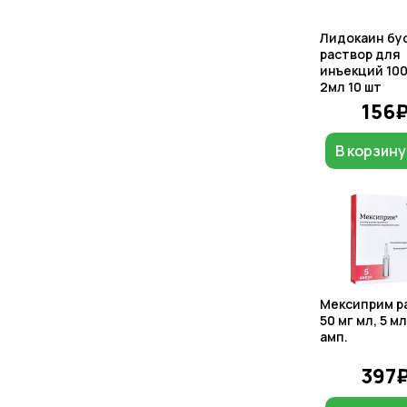
Лидокаин бу
раствор для
инъекций 10
2мл 10 шт
156
В корзину
Мексиприм р
50 мг мл, 5 мл
амп.
397