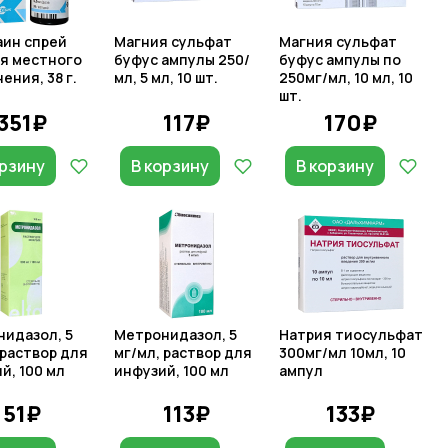
ин спрей
Магния сульфат
Магния сульфат
я местного
буфус ампулы 250/
буфус ампулы по
ения, 38 г.
мл, 5 мл, 10 шт.
250мг/мл, 10 мл, 10
шт.
351₽
117₽
170₽
орзину
В корзину
В корзину
идазол, 5
Метронидазол, 5
Натрия тиосульфат
 раствор для
мг/мл, раствор для
300мг/мл 10мл, 10
й, 100 мл
инфузий, 100 мл
ампул
51₽
113₽
133₽