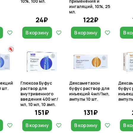
10%, 100 мл.
применения и
ингаляций, 10%, 25
мл.
₽
24₽
122₽
В корзину
В корзину
В к
ъекций
Глюкоза Буфус
Дексаметазон
Декса
0 шт.
раствор для
буфус раствор для
буфус 
внутривенного
инъекций 4мл/1мл,
инъекц
введения 400 мг/
ампулы 10 шт.
ампулы
мл, 10 мл, 10 амп.
₽
151₽
131₽
В корзину
В корзину
В к