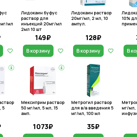
фус
Лидокаин буфус
Лидокаин раствор
Лидока
раствор для
20мг/мл, 2 мл, 10
10% дл
0мг/мл
инъекций 20мг/мл
ампул.
примен
2мл 10 шт
₽
149₽
128₽
В корзину
В корзину
В к
аствор
Мексиприм раствор
Метрогил раствор
Метрон
, 5
50 мг/мл, 5 мл, 15
для в/в введения 5
мг/мл,
амп.
мг/мл, 100 мл
инфузи
₽
1073₽
35₽