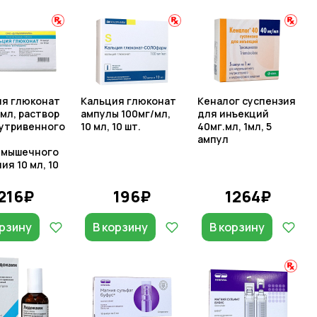
ия глюконат
Кальция глюконат
Кеналог суспензия
/мл, раствор
ампулы 100мг/мл,
для инъекций
утривенного
10 мл, 10 шт.
40мг.мл, 1мл, 5
ампул
имышечного
ия 10 мл, 10
216₽
196₽
1264₽
орзину
В корзину
В корзину