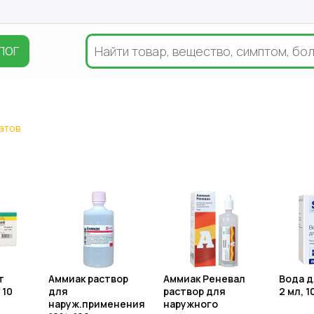
ЛОГ
атов
т
Аммиак раствор
Аммиак Реневал
Вода д
 10
для
раствор для
2 мл, 1
наруж.применения
наружного