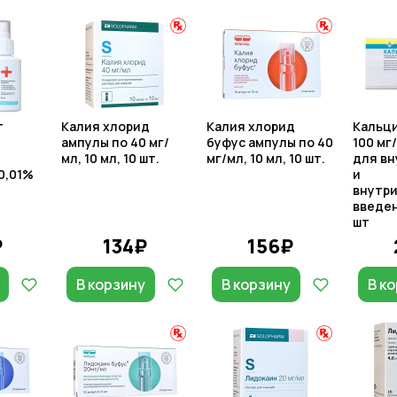
т
Калия хлорид
Калия хлорид
Кальц
ампулы по 40 мг/
буфус ампулы по 40
100 мг
мл, 10 мл, 10 шт.
мг/мл, 10 мл, 10 шт.
для вн
0,01%
и
внутр
введен
шт
₽
134₽
156₽
В корзину
В корзину
В к