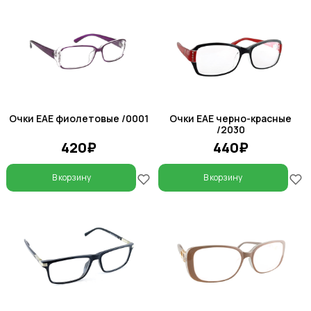
Очки EAE фиолетовые /0001
Очки EAE черно-красные
/2030
420₽
440₽
В корзину
В корзину