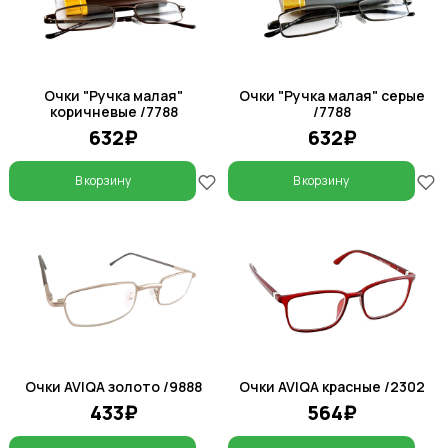
Очки "Ручка малая"
Очки "Ручка малая" серые
коричневые /7788
/7788
632₽
632₽
В корзину
В корзину
Очки AVIQA золото /9888
Очки AVIQA красные /2302
433₽
564₽