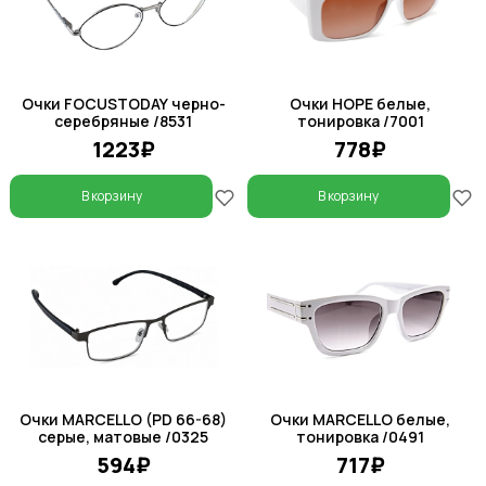
Очки FOCUSTODAY черно-
Очки HOPE белые,
серебряные /8531
тонировка /7001
1223₽
778₽
В корзину
В корзину
Очки MARCELLO (PD 66-68)
Очки MARCELLO белые,
серые, матовые /0325
тонировка /0491
594₽
717₽