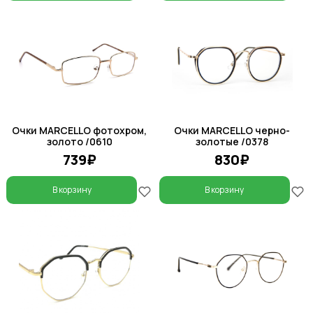
Очки MARCELLO фотохром,
Очки MARCELLO черно-
золото /0610
золотые /0378
739₽
830₽
В корзину
В корзину