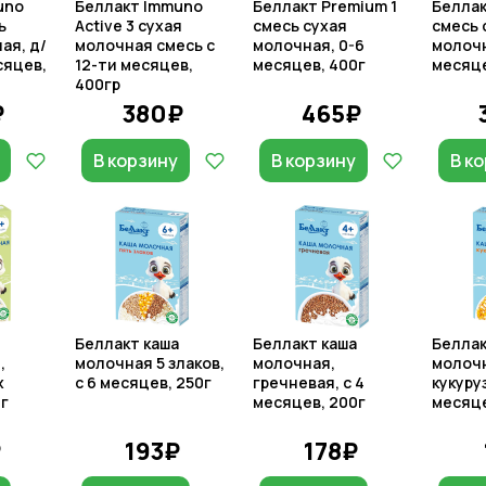
uno
Беллакт Immuno
Беллакт Premium 1
Беллак
ь
Аctive 3 сухая
смесь сухая
смесь 
ая, д/
молочная смесь с
молочная, 0-6
молочн
сяцев,
12-ти месяцев,
месяцев, 400г
месяце
400гр
₽
380₽
465₽
В корзину
В корзину
В к
Беллакт каша
Беллакт каша
Беллак
,
молочная 5 злаков,
молочная,
молоч
х
с 6 месяцев, 250г
гречневая, с 4
кукуруз
г
месяцев, 200г
месяце
₽
193₽
178₽