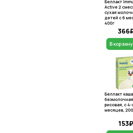
Беллакт Imm
Active 2 смес
сухая молочн
детей с 6 ме
400г
366
В корзину
Беллакт каша
безмолочная
рисовая, с 4-
месяцев, 200
153