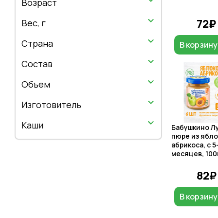
Возраст
72₽
Вес, г
Страна
В корзину
Состав
Объем
Изготовитель
Каши
Бабушкино Л
пюре из ябло
абрикоса, с 5
месяцев, 100
82₽
В корзину