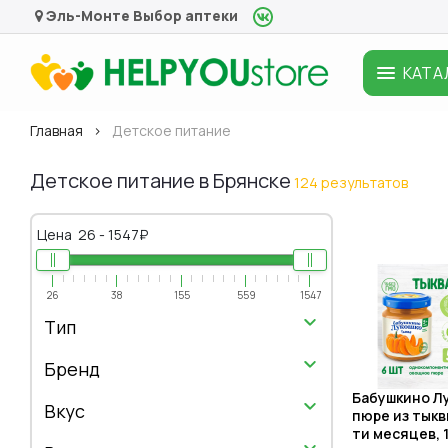
Эль-Монте
Выбор аптеки
КАТА
Главная
Детское питание
Детское питание в Брянске
124 результатов
Цена
26
-
1547
₽
26
38
155
559
1547
Тип
Бренд
Бабушкино Л
Вкус
пюре из тыквы
ти месяцев, 