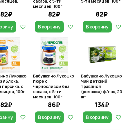
 месяцев,
сахара, с 5-ти
5-ти месяцев, 100г
месяцев, 100г
82₽
82₽
82₽
орзину
В корзину
В корзину
ино Лукошко
Бабушкино Лукошко
Бабушкино Лукошко
з яблока,
пюре с
Чай детский
и персика. с
черносливом без
травяной
есяцев, 100г
сахара, с 5-ти
(ромашка) ф/пак, 20
месяцев, 100г
шт
82₽
86₽
134₽
орзину
В корзину
В корзину