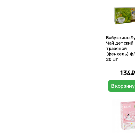
Бабушкино Л
Чай детский
травяной
(фенхель) ф/
20 шт
134
В корзину