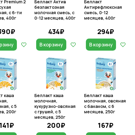
т Premium 2
Беллакт Актив
Беллакт
сухая
безлактозная
Антирефлюксная
ая, с 6-ти
молочная смесь, с
смесь, 0-12
в, 400г
0-12 месяцев, 400г
месяцев, 400г
390₽
434₽
294₽
орзину
В корзину
В корзину
т каша
Беллакт каша
Беллакт каша
ная,
молочная,
молочная, овсяная
ная, с 5
кукурузно-овсяная
с бананом, с 6
в, 200г
с грушей, с 5
месяцев, 250г
месяцев, 250г
141₽
200₽
167₽