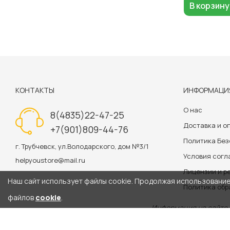
В корзину
КОНТАКТЫ
ИНФОРМАЦИ
О нас
8(4835)22-47-25
Доставка и о
+7(901)809-44-76
Политика Бе
г. Трубчевск, ул.Володарского, дом №3/1
Условия сог
helpyoustore@mail.ru
Лицензии и р
Наш сайт использует файлы cookie. Продолжая использование 
Политика обр
файлов
cookie
.
Информация на сайте 