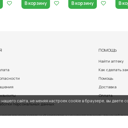
В корзину
В корзину
В к
Я
ПОМОЩЬ
Найти аптеку
плата
Как сделать за
зопасности
Помощь
лашения
Доставка
еквизиты
Оплата
нашего сайта, не меняя настроек cookie в браузере, вы даете с
аботки персональных данных
носит ознакомительный характер и не может служить заменой очно