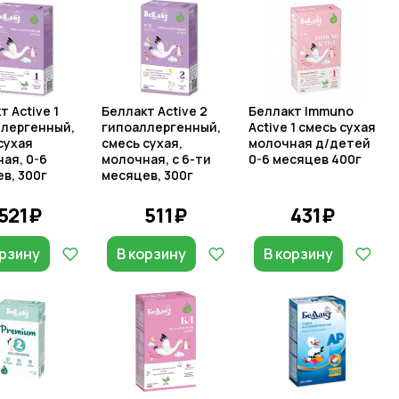
т Active 1
Беллакт Active 2
Беллакт Immuno
лергенный,
гипоаллергенный,
Active 1 смесь сухая
сухая
смесь сухая,
молочная д/детей
ая, 0-6
молочная, с 6-ти
0-6 месяцев 400г
в, 300г
месяцев, 300г
521₽
511₽
431₽
орзину
В корзину
В корзину