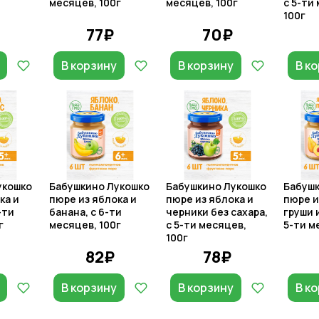
месяцев, 100г
месяцев, 100г
с 5-ти
100г
77₽
70₽
В корзину
В корзину
В к
укошко
Бабушкино Лукошко
Бабушкино Лукошко
Бабушк
ка и
пюре из яблока и
пюре из яблока и
пюре и
-ти
банана, с 6-ти
черники без сахара,
груши 
г
месяцев, 100г
с 5-ти месяцев,
5-ти м
100г
82₽
78₽
В корзину
В корзину
В к