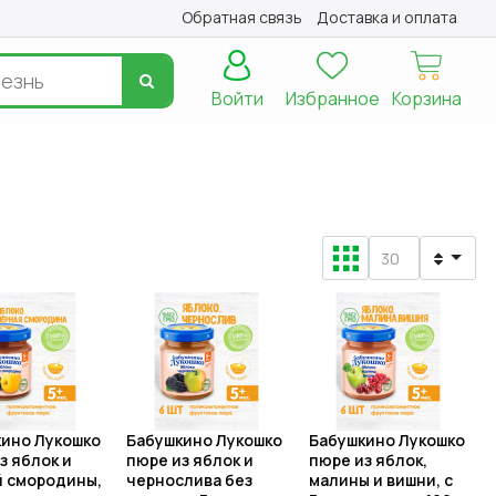
Обратная связь
Доставка и оплата
Войти
Избранное
Корзина
ино Лукошко
Бабушкино Лукошко
Бабушкино Лукошко
з яблок и
пюре из яблок и
пюре из яблок,
 смородины,
чернослива без
малины и вишни, с