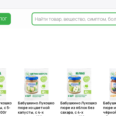
ЛОГ
укошко
Бабушкино Лукошко
Бабушкино Лукошко
Бабушк
, с 5-
пюре из цветной
пюре из яблок без
пюре и
100г
капусты, с 4-х
сахара, с 4-х
чёрной