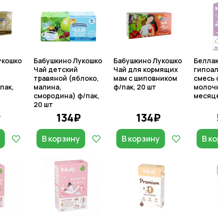
укошко
Бабушкино Лукошко
Бабушкино Лукошко
Беллак
Чай детский
Чай для кормящих
гипоал
травяной (яблоко,
мам с шиповником
смесь 
пак,
малина,
ф/пак, 20 шт
молочн
смородина) ф/пак,
месяце
20 шт
₽
134₽
134₽
В корзину
В корзину
В к