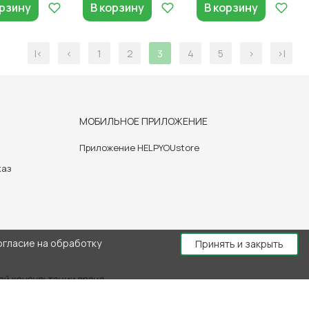
орзину
В корзину
В корзину
|<
<
1
2
3
4
5
>
>|
МОБИЛЬНОЕ ПРИЛОЖЕНИЕ
Приложение HELPYOUstore
каз
огласие на обработку
Принять и закрыть
й консультации врача.