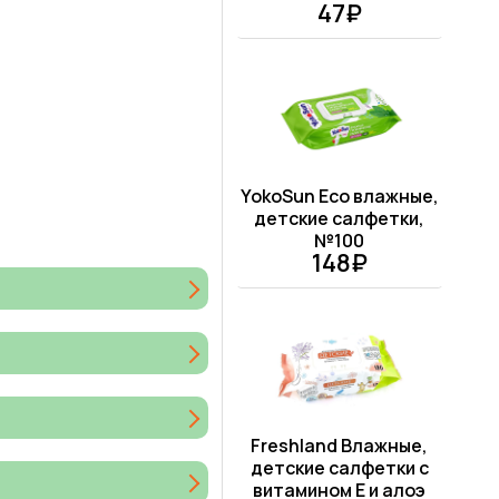
47₽
YokoSun Eco влажные,
детские салфетки,
№100
148₽
Freshland Влажные,
детские салфетки с
витамином Е и алоэ