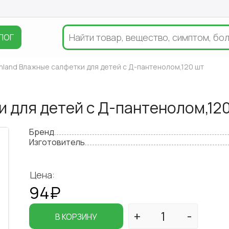
ЛОГ
hland Влажные салфетки для детей c Д-пантенолом,120 шт
и для детей c Д-пантенолом,12
Бренд
Изготовитель
Цена:
94₽
В КОРЗИНУ