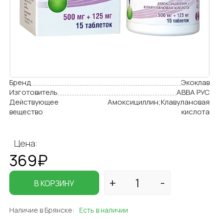
Бренд
Экоклав
Изготовитель
АВВА РУС
Действующее
Амоксициллин;Клавулановая
вещество
кислота
Цена:
369₽
В КОРЗИНУ
Наличие в Брянске:
Есть в наличии