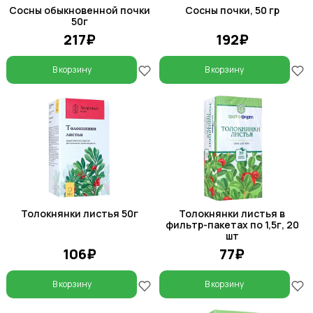
Сосны обыкновенной почки
Сосны почки, 50 гр
50г
217₽
192₽
В корзину
В корзину
Толокнянки листья 50г
Толокнянки листья в
фильтр-пакетах по 1,5г, 20
шт
106₽
77₽
В корзину
В корзину