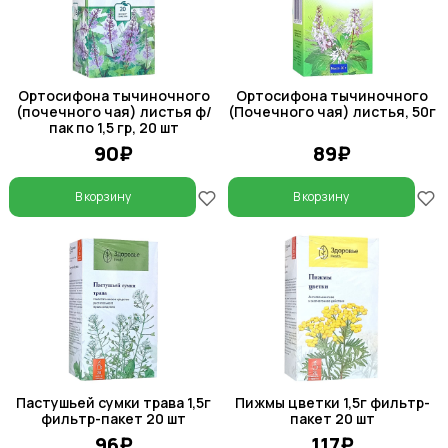
Ортосифона тычиночного
Ортосифона тычиночного
(почечного чая) листья ф/
(Почечного чая) листья, 50г
пак по 1,5 гр, 20 шт
90₽
89₽
В корзину
В корзину
Пастушьей сумки трава 1,5г
Пижмы цветки 1,5г фильтр-
фильтр-пакет 20 шт
пакет 20 шт
96₽
117₽