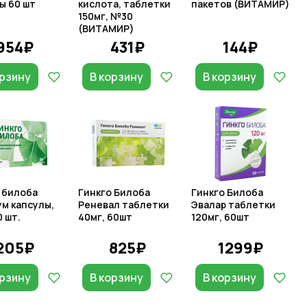
ы 60 шт
кислота, таблетки
пакетов (ВИТАМИР)
150мг, №30
(ВИТАМИР)
954₽
431₽
144₽
орзину
В корзину
В корзину
 билоба
Гинкго Билоба
Гинкго Билоба
м капсулы,
Реневал таблетки
Эвалар таблетки
0 шт.
40мг, 60шт
120мг, 60шт
205₽
825₽
1299₽
орзину
В корзину
В корзину