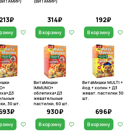
(ВИТАМИР)
(ВИТАМИР)
213₽
314₽
192₽
орзину
В корзину
В корзину
ишки
ВитаМишки
ВитаМишки MULTI +
O+
IMMUNO+
йод + холин + Д3
иха+Д3
облепиха+Д3
жеват. пастилки 30
ельные
жевательные
шт.
ки, 30 шт.
пастилки, 60 шт.
693₽
930₽
696₽
орзину
В корзину
В корзину