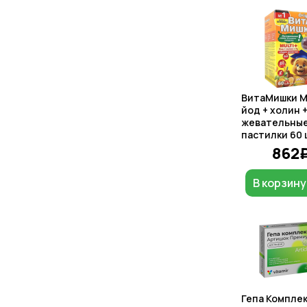
ВитаМишки M
йод + холин 
жевательны
пастилки 60 
862
В корзину
Гепа Компле