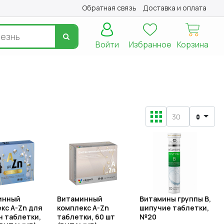
Обратная связь
Доставка и оплата
Войти
Избранное
Корзина
инный
Витаминный
Витамины группы В,
кс A-Zn для
комплекс A-Zn
шипучие таблетки,
 таблетки,
таблетки, 60 шт
№20