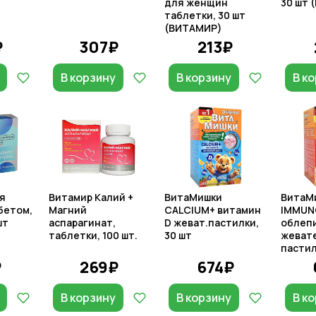
для женщин
30 шт 
таблетки, 30 шт
(ВИТАМИР)
₽
307₽
213₽
В корзину
В корзину
В к
я
Витамир Калий +
ВитаМишки
ВитаМ
бетом,
Магний
CALCIUM+ витамин
IMMUN
шт
аспарагинат,
D жеват.пастилки,
облеп
таблетки, 100 шт.
30 шт
жеват
пастил
₽
269₽
674₽
В корзину
В корзину
В к