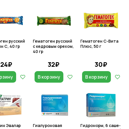
ген русский
Гематоген русский
Гематоген С-Вита
н С, 40 гр
с кедровым орехом,
Плюс, 50 г
40 гр
24₽
32₽
30₽
орзину
В корзину
В корзину
ин Эвалар
Гиалуроновая
Гидронорм, 6 саше-