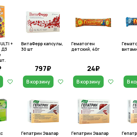
ULTI +
ВитаФерр капсулы,
Гематоген
Гемато
+ Д3
30 шт
детский, 40г
витами
е
шт.
₽
797₽
24₽
В корзину
В корзину
В к
кс
Гепатрин Эвалар
Гепатрин Эвалар
Гепатр