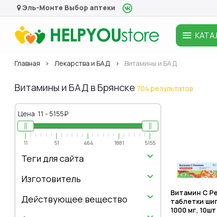
Эль-Монте
Выбор аптеки
КАТА
Главная
Лекарства и БАД
Витамины и БАД
Витамины и БАД в Брянске
704 результатов
Цена
11
-
5155
₽
11
51
464
1881
5155
Теги для сайта
Изготовитель
Витамин С Р
Действующее вещество
таблетки ши
1000 мг, 10шт