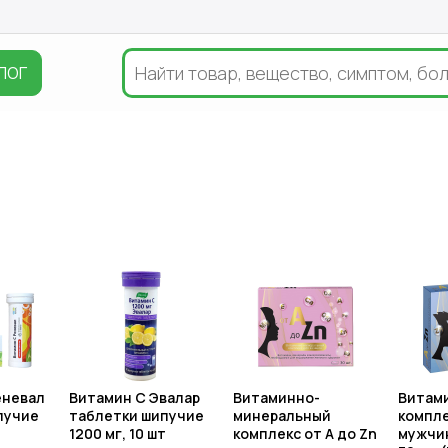
ЛОГ
еневал
Витамин С Эвалар
Витаминно-
Витам
пучие
таблетки шипучие
минеральный
компле
1200 мг, 10 шт
комплекс от A до Zn
мужчин