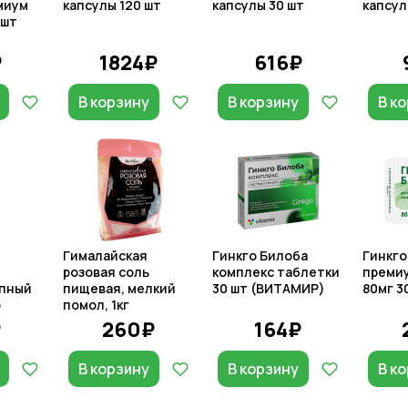
миум
капсулы 120 шт
капсулы 30 шт
капсул
 шт
₽
1824₽
616₽
В корзину
В корзину
В к
Гималайская
Гинкго Билоба
Гинкго
розовая соль
комплекс таблетки
премиу
упный
пищевая, мелкий
30 шт (ВИТАМИР)
80мг 3
р
помол, 1кг
₽
260₽
164₽
В корзину
В корзину
В к