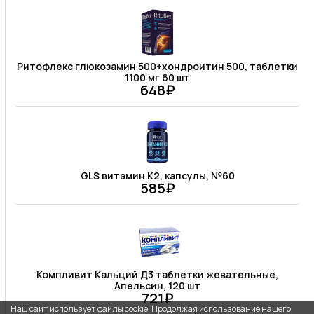
Ритофлекс глюкозамин 500+хондроитин 500, таблетки
1100 мг 60 шт
648₽
GLS витамин К2, капсулы, №60
585₽
Компливит Кальций Д3 таблетки жевательные,
Апельсин, 120 шт
721₽
Наш сайт использует файлы cookie. Продолжая использование нашего