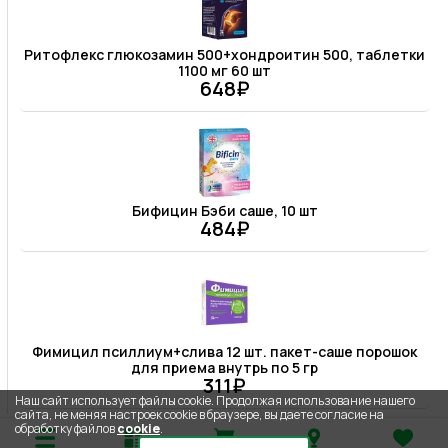
Ритофлекс глюкозамин 500+хондроитин 500, таблетки
1100 мг 60 шт
648₽
Бифицин Бэби саше, 10 шт
484₽
Фимицил псиллиум+слива 12 шт. пакет-саше порошок
для приема внутрь по 5 гр
311₽
Наш сайт использует файлы cookie. Продолжая использование нашего
сайта, не меняя настроек cookie в браузере, вы даете согласие на
обработку файлов
cookie
.