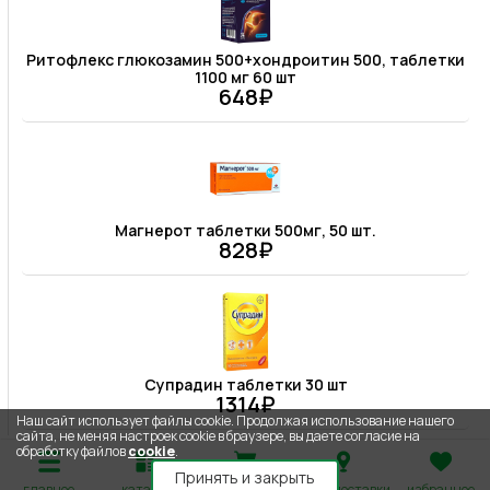
Ритофлекс глюкозамин 500+хондроитин 500, таблетки
1100 мг 60 шт
648₽
Магнерот таблетки 500мг, 50 шт.
828₽
Супрадин таблетки 30 шт
1314₽
Наш сайт использует файлы cookie. Продолжая использование нашего
сайта, не меняя настроек cookie в браузере, вы даете согласие на
обработку файлов
cookie
.
Принять и закрыть
главное
каталог
корзина
адрес доставки
избранное