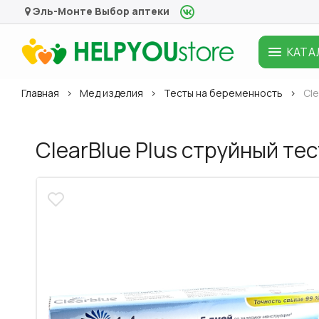
Эль-Монте
Выбор аптеки
КАТА
Главная
Мед изделия
Тесты на беременность
Cl
ClearBlue Plus струйный т