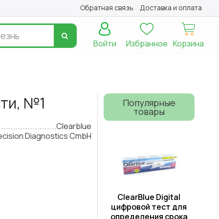
Обратная связь
Доставка и оплата
Войти
Избранное
Корзина
сти, №1
Популярные
товары
Clearblue
ecision Diagnostics CmbH
ClearBlue Digital
цифровой тест для
определения срока