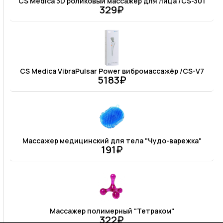
CS Medica 3D роликовый массажер для лица /CS-301
329₽
CS Medica VibraPulsar Power вибромассажёр /CS-V7
5183₽
Массажер медицинский для тела "Чудо-варежка"
191₽
Массажер полимерный "Тетраком"
322₽