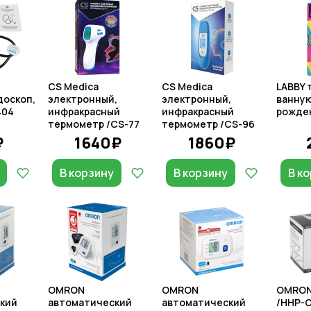
CS Medica
CS Medica
LABBY 
оскоп,
электронный,
электронный,
ванную
404
инфракрасный
инфракрасный
рожден
термометр /CS-77
термометр /CS-96
₽
1640₽
1860₽
В корзину
В корзину
В к
OMRON
OMRON
OMRON
кий
автоматический
автоматический
/HHP-