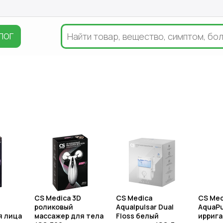
ЛОГ
CS Medica 3D
CS Medica
CS Med
роликовый
Aqualpulsar Dual
AquaPu
я лица
массажер для тела
Floss белый
иррига