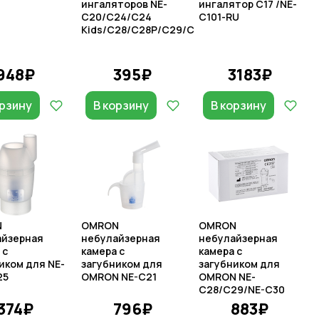
ингаляторов NE-
ингалятор C17 /NE-
C20/C24/C24
C101-RU
Kids/C28/C28P/C29/C30/C900
948₽
395₽
3183₽
орзину
В корзину
В корзину
N
OMRON
OMRON
айзерная
небулайзерная
небулайзерная
 с
камера с
камера с
иком для NE-
загубником для
загубником для
25
OMRON NE-C21
OMRON NE-
C28/C29/NE-C30
374₽
796₽
883₽