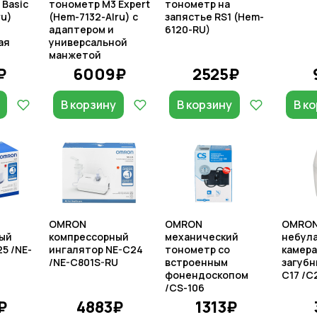
Basic
тонометр M3 Expert
тонометр на
ru)
(Hem-7132-Alru) с
запястье RS1 (Hem-
адаптером и
6120-RU)
ая
универсальной
манжетой
₽
6009₽
2525₽
В корзину
В корзину
В к
OMRON
OMRON
OMRO
ый
компрессорный
механический
небул
5 /NE-
ингалятор NE-C24
тонометр со
камера
/NE-C801S-RU
встроенным
загубн
фонендоскопом
C17 /C
/CS-106
₽
4883₽
1313₽