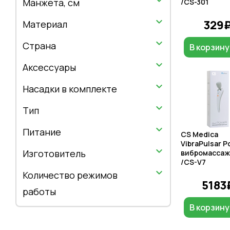
Манжета, см
/CS-301
329
Материал
Страна
В корзину
Аксессуары
Насадки в комплекте
Тип
Питание
CS Medica
VibraPulsar 
Изготовитель
вибромассаж
/CS-V7
Количество режимов
5183
работы
В корзину