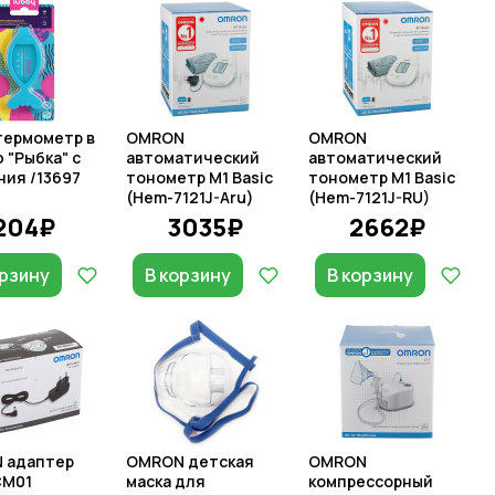
термометр в
OMRON
OMRON
 "Рыбка" с
автоматический
автоматический
ия /13697
тонометр M1 Basic
тонометр M1 Basic
(Hem-7121J-Aru)
(Hem-7121J-RU)
204₽
3035₽
2662₽
орзину
В корзину
В корзину
 адаптер
OMRON детская
OMRON
CM01
маска для
компрессорный