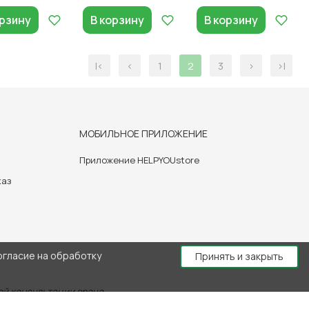
орзину
В корзину
В корзину
|<
<
1
2
3
>
>|
МОБИЛЬНОЕ ПРИЛОЖЕНИЕ
Приложение HELPYOUstore
каз
огласие на обработку
Принять и закрыть
й консультации врача.