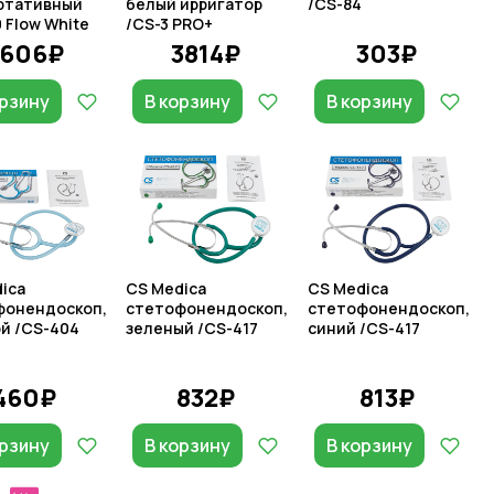
ртативный
белый ирригатор
/CS-84
 Flow White
/CS-3 PRO+
2606₽
3814₽
303₽
орзину
В корзину
В корзину
ica
CS Medica
CS Medica
фонендоскоп,
стетофонендоскоп,
стетофонендоскоп,
й /CS-404
зеленый /CS-417
синий /CS-417
460₽
832₽
813₽
орзину
В корзину
В корзину