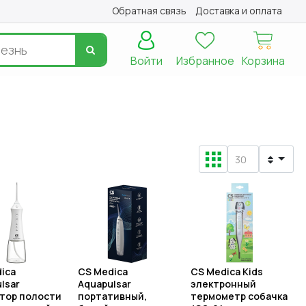
Обратная связь
Доставка и оплата
Войти
Избранное
Корзина
ica
CS Medica
CS Medica Kids
lsar
Aquapulsar
электронный
тор полости
портативный,
термометр собачка