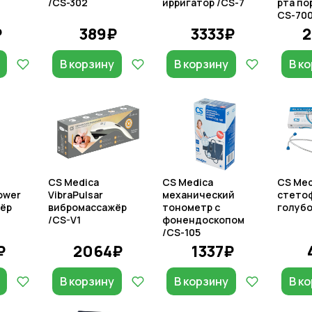
/CS-302
ирригатор /CS-7
рта по
CS-700
₽
389₽
3333₽
В корзину
В корзину
В к
CS Medica
CS Medica
CS Med
Power
VibraPulsar
механический
стето
ёр
вибромассажёр
тонометр с
голубо
/CS-V1
фонендоскопом
/CS-105
₽
2064₽
1337₽
В корзину
В корзину
В к