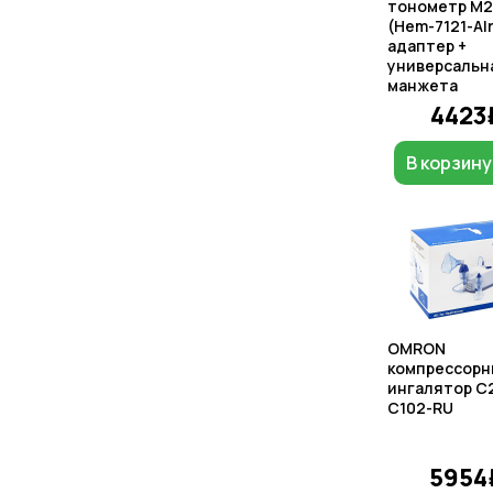
тонометр M2 
(Hem-7121-Al
адаптер +
универсальн
манжета
4423
В корзину
OMRON
компрессорн
ингалятор C2
C102-RU
5954