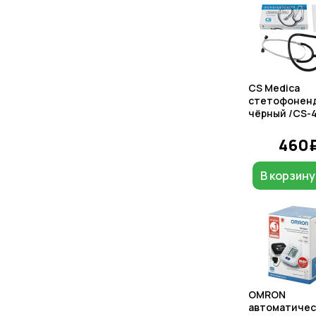
CS Medica
стетофоненд
чёрный /CS-
460
В корзину
OMRON
автоматичес