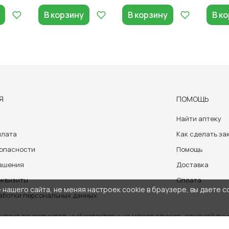
В корзину
В корзину
В к
Я
ПОМОЩЬ
Найти аптеку
плата
Как сделать за
зопасности
Помощь
лашения
Доставка
еквизиты
Оплата
нашего сайта, не меняя настроек cookie в браузере, вы даете с
аботки персональных данных
носит ознакомительный характер и не может служить заменой очно