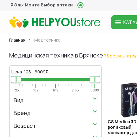
Эль-Монте
Выбор аптеки
КАТА
Главная
Мед техника
Медицинская техника в Брянске
73 результатов
Цена
125
-
6009
₽
125
169
619
2165
6009
Вид
Бренд
CS Medica 3D
Возраст
роликовый
массажер дл