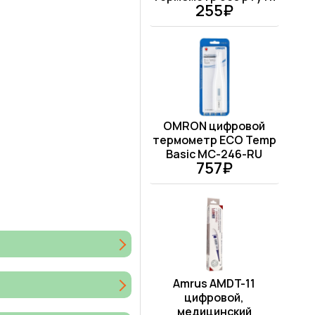
255₽
OMRON цифровой
термометр ECO Temp
Basic MC-246-RU
757₽
Amrus AMDT-11
цифровой,
медицинский