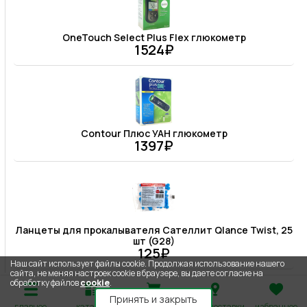
OneTouch Select Plus Flex глюкометр
1524₽
Contour Плюс УАН глюкометр
1397₽
Ланцеты для прокалывателя Сателлит Qlance Twist, 25
шт (G28)
125₽
Наш сайт использует файлы cookie. Продолжая использование нашего
сайта, не меняя настроек cookie в браузере, вы даете согласие на
обработку файлов
cookie
.
Принять и закрыть
главное
каталог
корзина
адрес доставки
избранное