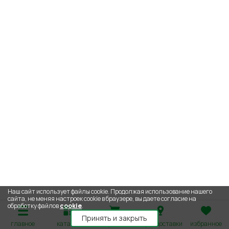
Наш сайт использует файлы cookie. Продолжая использование нашего
сайта, не меняя настроек cookie в браузере, вы даете согласие на
обработку файлов
cookie
.
Принять и закрыть
главное
каталог
корзина
адрес доставки
избранное