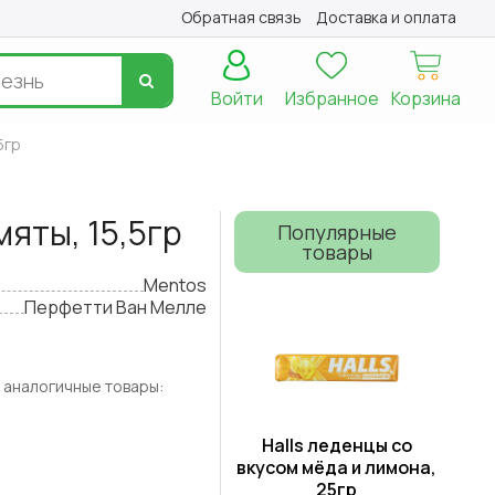
Обратная связь
Доставка и оплата
Войти
Избранное
Корзина
5гр
яты, 15,5гр
Популярные
товары
Mentos
Перфетти Ван Мелле
 аналогичные товары:
Halls леденцы со
вкусом мёда и лимона,
25гр