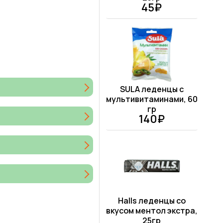
45₽
SULA леденцы с
мультивитаминами, 60
гр
140₽
Halls леденцы со
вкусом ментол экстра,
25гр