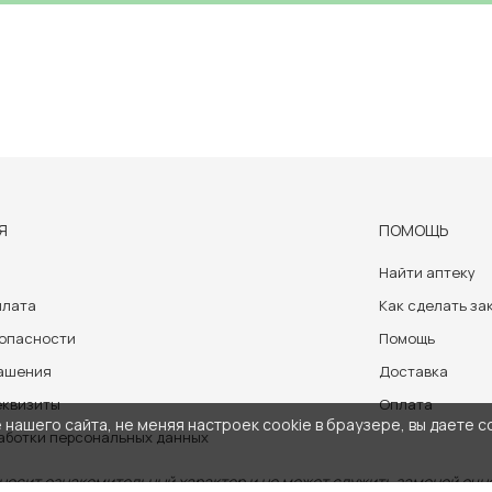
Я
ПОМОЩЬ
Найти аптеку
плата
Как сделать за
зопасности
Помощь
лашения
Доставка
еквизиты
Оплата
нашего сайта, не меняя настроек cookie в браузере, вы даете с
аботки персональных данных
носит ознакомительный характер и не может служить заменой очно