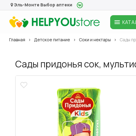
Эль-Монте
Выбор аптеки
КАТА
Главная
Детское питание
Соки и нектары
Сады пр
Сады придонья сок, мультиф