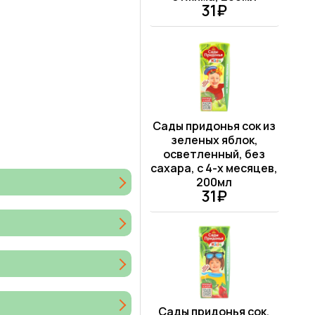
31₽
Сады придонья сок из
зеленых яблок,
осветленный, без
сахара, с 4-х месяцев,
200мл
31₽
Сады придонья сок,