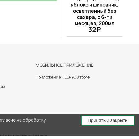
яблоко и шиповник,
осветленный без
сахара, с 6-ти
месяцев, 200мл
32₽
МОБИЛЬНОЕ ПРИЛОЖЕНИЕ
Приложение HELPYOUstore
каз
огласие на обработку
Принять и закрыть
й консультации врача.