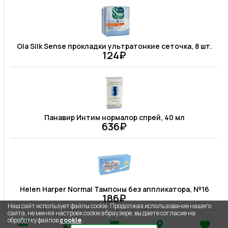
Ola Silk Sense прокладки ультратонкие сеточка, 8 шт.
124₽
Панавир Интим нормалор спрей, 40 мл
636₽
Helen Harper Normal Тампоны без аппликатора, №16
186₽
Наш сайт использует файлы cookie. Продолжая использование нашего
сайта, не меняя настроек cookie в браузере, вы даете согласие на
обработку файлов
cookie
.