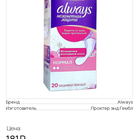
Бренд
Always
Изготовитель
Проктер энд Гембл
Цена:
181₽