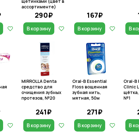
щетинками (цвет в
ассортименте)
₽
290₽
167₽
В корзину
В корзину
В к
MIRROLLA Denta
Oral-B Essential
Oral-B 
бная
средство для
Floss вощенная
Clinic 
очищения зубных
зубная нить,
щётка,
протезов, №20
мятная, 50м
№1
₽
241₽
271₽
В корзину
В корзину
В к