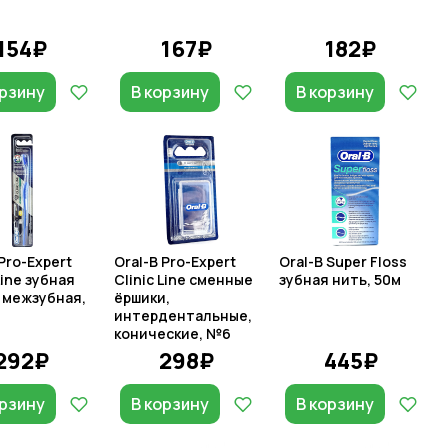
154₽
167₽
182₽
орзину
В корзину
В корзину
Pro-Expert
Oral-B Pro-Expert
Oral-B Super Floss
Line зубная
Clinic Line сменные
зубная нить, 50м
 межзубная,
ёршики,
интердентальные,
конические, №6
292₽
298₽
445₽
орзину
В корзину
В корзину