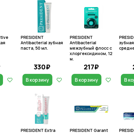
tive
PRESIDENT
PRESIDENT
PRESID
кая
Antibacterial зубная
Antibacterial
зубная
паста, 50 мл.
межзубный флосс с
средн
хлоргексидином, 12
м.
₽
330₽
217₽
В корзину
В корзину
В к
PRESIDENT Extra
PRESIDENT Garant
PRESID