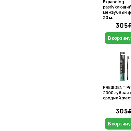
Expanding
разбухающи
межзубный ф
20 м.
305
В корзину
PRESIDENT Pr
2000 зубная 
средней жес
305
В корзину