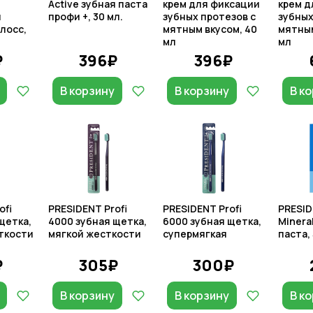
Active зубная паста
крем для фиксации
крем д
й
профи +, 30 мл.
зубных протезов с
зубных
лосс,
мятным вкусом, 40
мятным
мл
мл
₽
396₽
396₽
В корзину
В корзину
В к
ofi
PRESIDENT Profi
PRESIDENT Profi
PRESID
щетка,
4000 зубная щетка,
6000 зубная щетка,
Minera
ткости
мягкой жесткости
супермягкая
паста, 
₽
305₽
300₽
В корзину
В корзину
В к