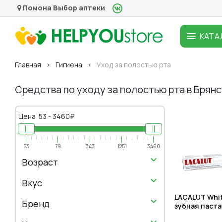
Помона
Выбор аптеки
КАТА
Главная
Гигиена
Уход за полостью рта
Средства по уходу за полостью рта в Брян
Цена
53
-
3460
₽
53
79
343
1251
3460
Возраст
Вкус
LACALUT Whi
Бренд
зубная паста,