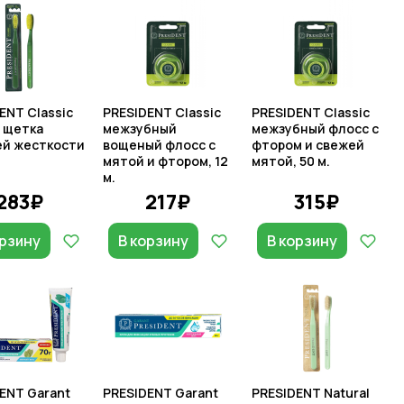
ENT Classic
PRESIDENT Classic
PRESIDENT Classic
 щетка
межзубный
межзубный флосс с
ей жесткости
вощеный флосс с
фтором и свежей
мятой и фтором, 12
мятой, 50 м.
м.
283₽
217₽
315₽
орзину
В корзину
В корзину
ENT Garant
PRESIDENT Garant
PRESIDENT Natural