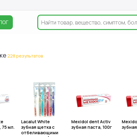
ЛОГ
ске
228 результатов
te
Lacalut White
Mexidol dent Activ
Mexido
 75 мл.
зубная щетка с
зубная паста, 100г
зубная
отбеливающими