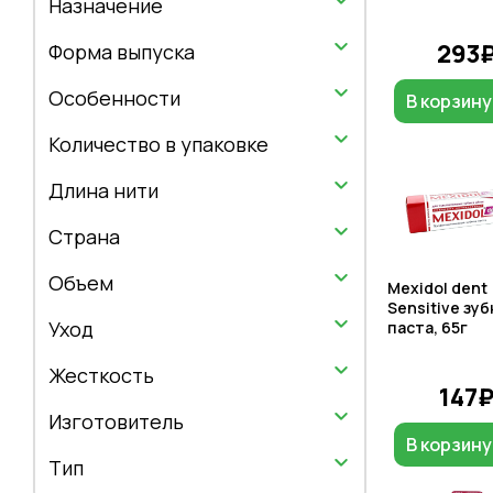
Назначение
293
Форма выпуска
Особенности
В корзину
Количество в упаковке
Длина нити
Страна
Объем
Mexidol dent
Sensitive зу
Уход
паста, 65г
Жесткость
147
Изготовитель
В корзину
Тип