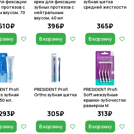
ля фиксации
крем для фиксации
зубная щетка
 протезов с
зубных протезов с
средней жесткости
 вкусом, 70
нейтральным
вкусом, 40 мл
610₽
396₽
365₽
орзину
В корзину
В корзину
ENT Profi
PRESIDENT Profi
PRESIDENT Profi
ls зубная
Ortho зубная щетка
Soft межзубные
50 мл.
ершики-зубочистки
размером М
293₽
305₽
313₽
орзину
В корзину
В корзину