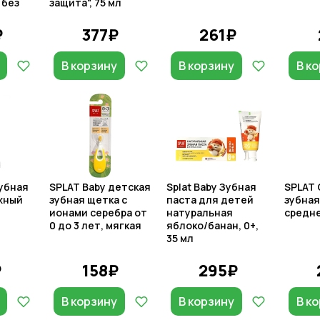
 без
защита", 75 мл
₽
377₽
261₽
В корзину
В корзину
В к
убная
SPLAT Baby детская
Splat Baby Зубная
SPLAT 
жный
зубная щетка с
паста для детей
зубная
ионами серебра от
натуральная
средн
0 до 3 лет, мягкая
яблоко/банан, 0+,
35 мл
₽
158₽
295₽
В корзину
В корзину
В к