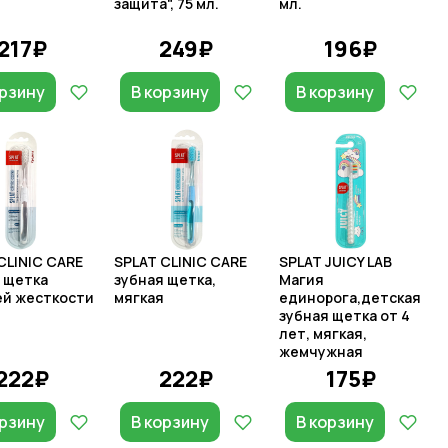
защита", 75 мл.
мл.
217₽
249₽
196₽
орзину
В корзину
В корзину
CLINIC CARE
SPLAT CLINIC CARE
SPLAT JUICY LAB
 щетка
зубная щетка,
Магия
ей жесткости
мягкая
единорога,детская
зубная щетка от 4
лет, мягкая,
жемчужная
222₽
222₽
175₽
орзину
В корзину
В корзину