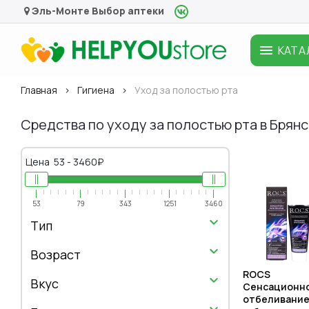
Эль-Монте
Выбор аптеки
КАТА
Главная
Гигиена
Уход за полостью рта
Средства по уходу за полостью рта в Брян
Цена
53
-
3460
₽
53
79
343
1251
3460
Тип
Возраст
ROCS
Вкус
Сенсационн
отбеливание