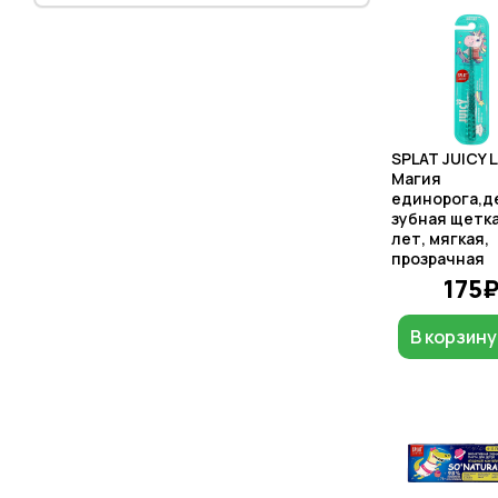
SPLAT JUICY 
Магия
единорога,д
зубная щетка
лет, мягкая,
прозрачная
175
В корзину