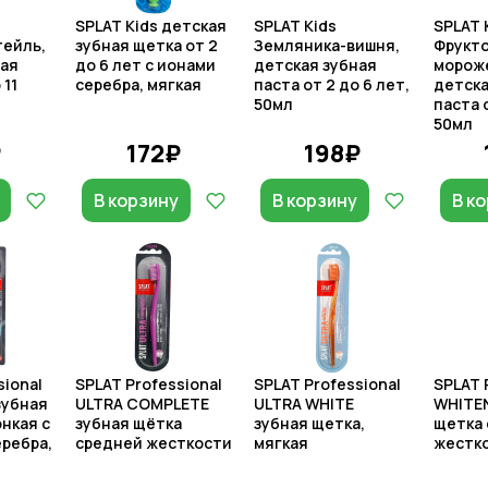
SPLAT Kids детская
SPLAT Kids
SPLAT 
тейль,
зубная щетка от 2
Земляника-вишня,
Фрукт
ная
до 6 лет с ионами
детская зубная
морож
 11
серебра, мягкая
паста от 2 до 6 лет,
детска
50мл
паста о
50мл
₽
172₽
198₽
В корзину
В корзину
В к
sional
SPLAT Professional
SPLAT Professional
SPLAT 
зубная
ULTRA COMPLETE
ULTRA WHITE
WHITEN
нкая c
зубная щётка
зубная щетка,
щетка
ребра,
средней жесткости
мягкая
жестк