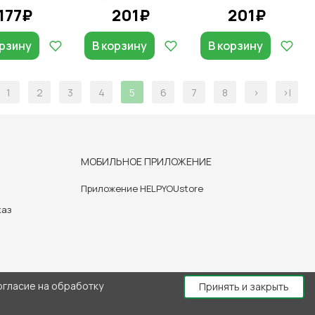
177₽
201₽
201₽
орзину
В корзину
В корзину
1
2
3
4
5
6
7
8
>
>|
МОБИЛЬНОЕ ПРИЛОЖЕНИЕ
Приложение HELPYOUstore
каз
огласие на обработку
Принять и закрыть