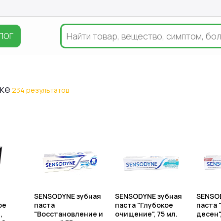
ЛОГ
ске
234 результатов
SENSODYNE зубная
SENSODYNE зубная
SENSO
ое
паста
паста "Глубокое
паста 
,
"Восстановление и
очищение", 75 мл.
десен",