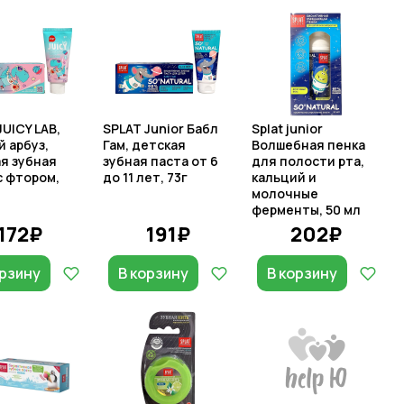
JUICY LAB,
SPLAT Junior Бабл
Splat junior
 арбуз,
Гам, детская
Волшебная пенка
я зубная
зубная паста от 6
для полости рта,
с фтором,
до 11 лет, 73г
кальций и
молочные
ферменты, 50 мл
172₽
191₽
202₽
орзину
В корзину
В корзину