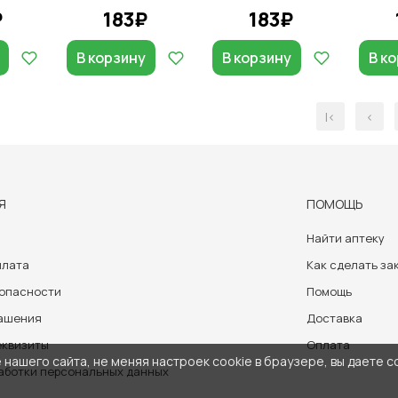
₽
183₽
183₽
В корзину
В корзину
В к
|<
<
Я
ПОМОЩЬ
Найти аптеку
плата
Как сделать за
зопасности
Помощь
лашения
Доставка
еквизиты
Оплата
нашего сайта, не меняя настроек cookie в браузере, вы даете с
аботки персональных данных