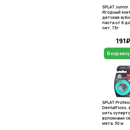
SPLAT Junior
Ягодный кок
детская зуб
паста от 6 до
лет, 73г
191
В корзину
SPLAT Profes
DentalFloss, 
нить суперто
волокнами се
мята, 30 м