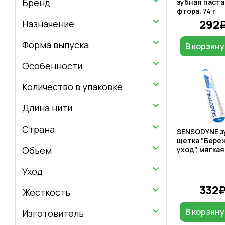
Бренд
зубная паста
фтора, 74 г
292
Назначение
Форма выпуска
В корзину
Особенности
Количество в упаковке
Длина нити
Страна
SENSODYNE з
щетка "Бере
Объем
уход", мягкая
Уход
332
Жесткость
В корзину
Изготовитель