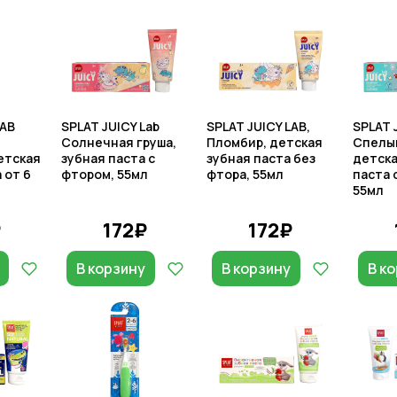
LAB
SPLAT JUICY Lab
SPLAT JUICY LAB,
SPLAT 
Солнечная груша,
Пломбир, детская
Спелый
етская
зубная паста с
зубная паста без
детска
 от 6
фтором, 55мл
фтора, 55мл
паста 
55мл
₽
172₽
172₽
В корзину
В корзину
В к