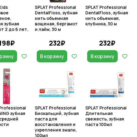
Kids
SPLAT Professional
SPLAT Professional
овое
DentalFloss, зубная
DentalFloss, зубная
еное,
нить объемная
нить объемная,
я зубная
вощеная, бергамот
клубника, 30 м
т 2 до 6 лет,
и лайм, 30 м
198₽
232₽
232₽
орзину
В корзину
В корзину
Professional
SPLAT Professional
SPLAT Professional
ING зубная
Биокальций, зубная
Длительная
 средней
паста для
свежесть, зубная
ости
восстановления и
паста 100мл
укрепления эмали,
100мл