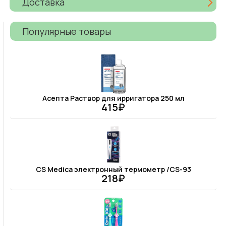
Доставка
Популярные товары
Асепта Раствор для ирригатора 250 мл
415₽
CS Medica электронный термометр /CS-93
218₽