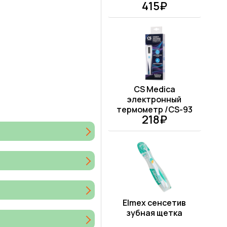
415₽
CS Medica
электронный
термометр /CS-93
218₽
Elmex сенсетив
зубная щетка