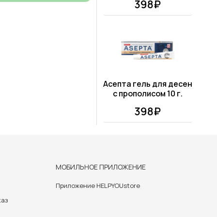
398₽
Асепта гель для десен
с прополисом 10 г.
398₽
МОБИЛЬНОЕ ПРИЛОЖЕНИЕ
Приложение HELPYOUstore
каз