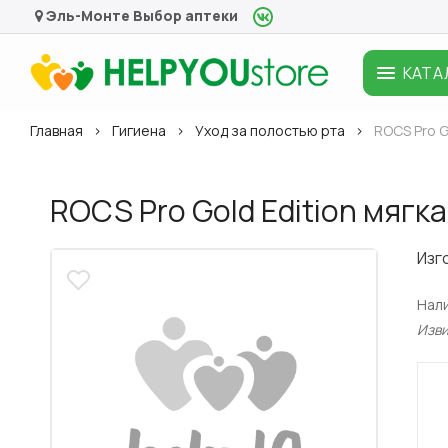
Эль-Монте
Выбор аптеки
КАТА
Главная
Гигиена
Уход за полостью рта
ROCS Pro G
ROCS Pro Gold Edition мягк
Изг
Нал
Изв