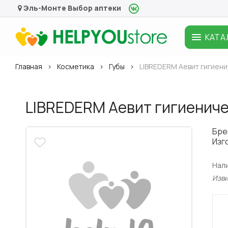
Эль-Монте
Выбор аптеки
КАТА
Главная
Косметика
Губы
LIBREDERM Аевит гигиени
LIBREDERM Аевит гигиениче
Бре
Изг
Нал
Изв