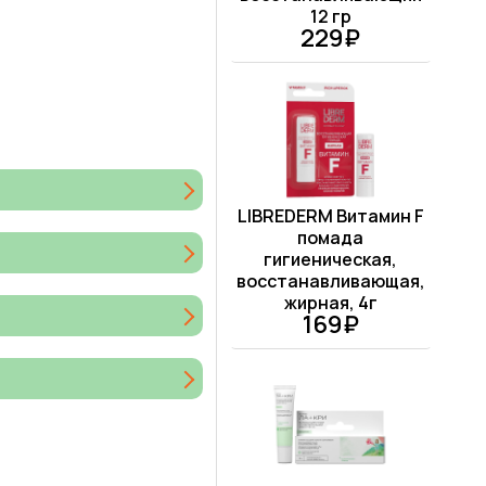
12 гр
229₽
LIBREDERM Витамин F
помада
гигиеническая,
восстанавливающая,
жирная, 4г
169₽