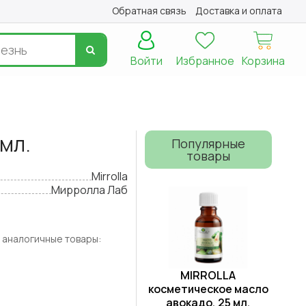
Обратная связь
Доставка и оплата
Войти
Избранное
Корзина
мл.
Популярные
товары
Mirrolla
Мирролла Лаб
 аналогичные товары:
MIRROLLA
косметическое масло
авокадо, 25 мл.