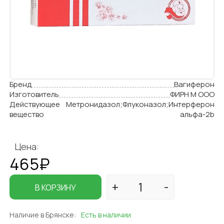
Бренд
Вагиферон
Изготовитель
ФИРН М ООО
Действующее
Метронидазол;Флуконазол;Интерферон
вещество
альфа-2b
Цена:
465₽
В КОРЗИНУ
Наличие в Брянске:
Есть в наличии