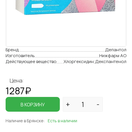
Бренд
Депантол
Изготовитель
Нижфарм АО
Действующее вещество
Хлоргексидин;Декспантенол
Цена:
1287₽
В КОРЗИНУ
Наличие в Брянске:
Есть в наличии