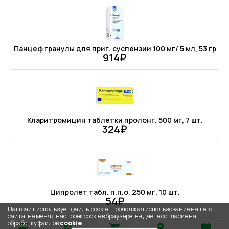
Панцеф гранулы для приг. суспензии 100 мг/ 5 мл, 53 гр
914₽
Кларитромицин таблетки пролонг. 500 мг, 7 шт.
324₽
Ципролет табл. п.п.о. 250 мг, 10 шт.
54₽
Наш сайт использует файлы cookie. Продолжая использование нашего
сайта, не меняя настроек cookie в браузере, вы даете согласие на
обработку файлов
cookie
.